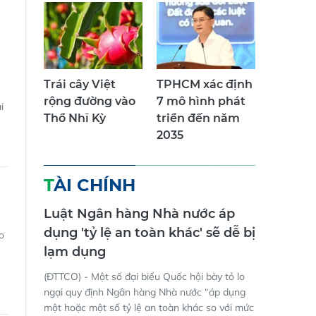
Trái cây Việt
TPHCM xác định
rộng đường vào
7 mô hình phát
i
Thổ Nhĩ Kỳ
triển đến năm
2035
TÀI CHÍNH
Luật Ngân hàng Nhà nước áp
dụng 'tỷ lệ an toàn khác' sẽ dễ bị
o
lạm dụng
(ĐTTCO) - Một số đại biểu Quốc hội bày tỏ lo
ngại quy định Ngân hàng Nhà nước “áp dụng
một hoặc một số tỷ lệ an toàn khác so với mức