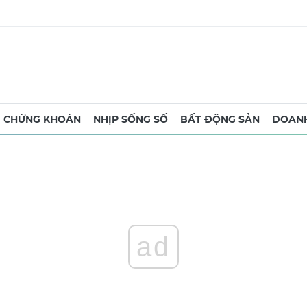
CHỨNG KHOÁN
NHỊP SỐNG SỐ
BẤT ĐỘNG SẢN
DOANH
ad