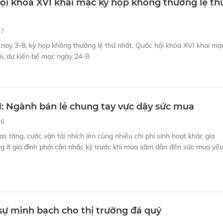
i khóa XVI khai mạc kỳ họp không thường lệ th
37
nay 3-8, kỳ họp không thường lệ thứ nhất, Quốc hội khóa XVI khai mạ
i, dự kiến bế mạc ngày 24-8.
 Ngành bán lẻ chung tay vực dậy sức mua
36
as tăng, cước vận tải nhích lên cùng nhiều chi phí sinh hoạt khác gia
g ít gia đình phải cân nhắc kỹ trước khi mua sắm dẫn đến sức mua yế
 sự minh bạch cho thị trường đá quý