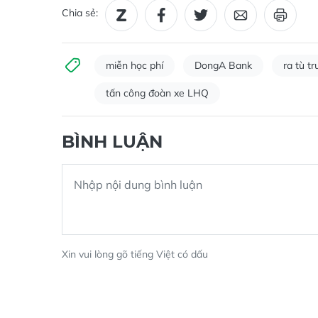
Chia sẻ:
miễn học phí
DongA Bank
ra tù t
tấn công đoàn xe LHQ
BÌNH LUẬN
Xin vui lòng gõ tiếng Việt có dấu