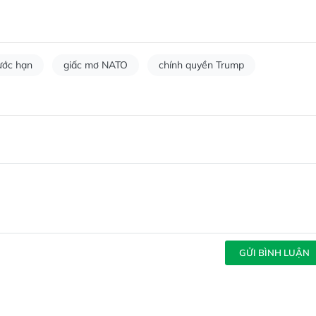
rước hạn
giấc mơ NATO
chính quyền Trump
GỬI BÌNH LUẬN