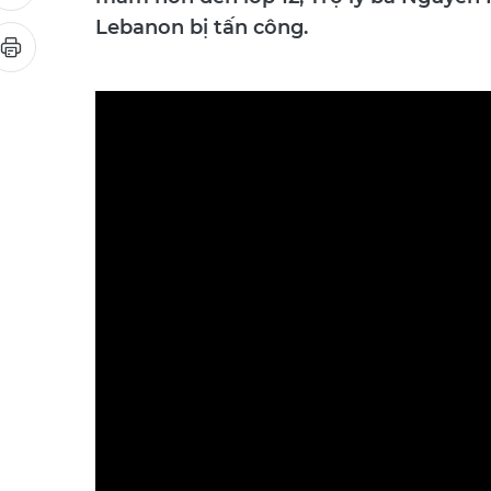
mầm non đến lớp 12; Trợ lý bà Nguyễn
Lebanon bị tấn công.