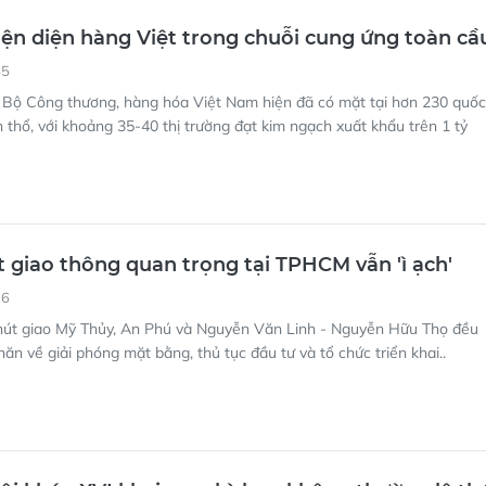
ện diện hàng Việt trong chuỗi cung ứng toàn cầ
55
 Bộ Công thương, hàng hóa Việt Nam hiện đã có mặt tại hơn 230 quốc
h thổ, với khoảng 35-40 thị trường đạt kim ngạch xuất khẩu trên 1 tỷ
 giao thông quan trọng tại TPHCM vẫn 'ì ạch'
26
nút giao Mỹ Thủy, An Phú và Nguyễn Văn Linh - Nguyễn Hữu Thọ đều
ăn về giải phóng mặt bằng, thủ tục đầu tư và tổ chức triển khai..