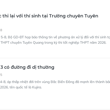
 thi lại với thí sinh tại Trường chuyên Tuyên
18
5-8, Bộ GD-ĐT họp báo thông tin về phương án xử lý đối với thí sinh tạ
g THPT chuyên Tuyên Quang trong kỳ thi tốt nghiệp THPT năm 2026.
3 có đường đi dị thường
45
4-8, áp thấp nhiệt đới trên vùng Bắc Biển Đông đã mạnh lên thành bã
026, tên quốc tế là Kujira.