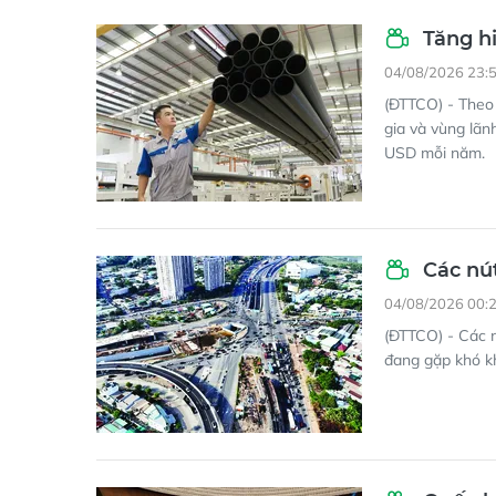
Tăng hi
04/08/2026 23:
(ĐTTCO) - Theo
gia và vùng lãn
USD mỗi năm.
Các nút
04/08/2026 00:
(ĐTTCO) - Các 
đang gặp khó kh