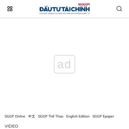
ad
SGGP Online
中文
SGGP Thể Thao
English Edition
SGGP Epaper
VIDEO