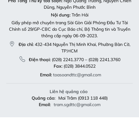
Phó Tổng Thư ký tòa soạn:
Ngô Quang Trưởng, Nguyễn Chiến
Dũng, Nguyễn Phước Bình
Nội dung:
Trần Hải
Giấy phép mở chuyên trang Sài Gòn Giải Phóng Đầu Tư Tài
Chính số 29/GP-CBC do Cục Báo chí, Bộ Thông tin và Truyền
thông cấp ngày 06-09-2023.
Địa chỉ:
432-434 Nguyễn Thị Minh Khai, Phường Bàn Cờ,
TP.HCM
Điện thoại:
(028) 2241.3770 – (028) 2241.3760
Fax:
(028) 3844.0522
Email:
toasoandttc@gmail.com
Liên hệ quảng cáo
Quảng cáo:
Mai Trâm (0913 118 448)
Email:
tram.sgdttc@gmail.com