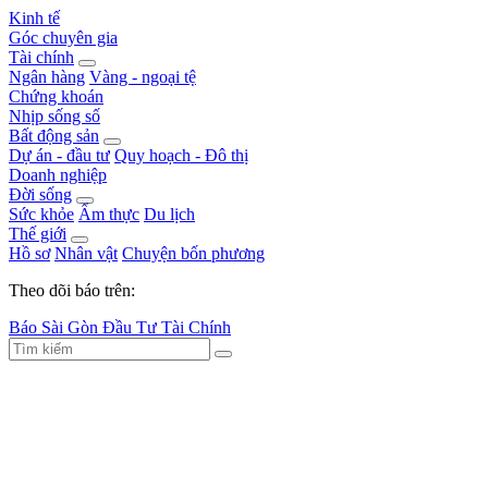
Kinh tế
Góc chuyên gia
Tài chính
Ngân hàng
Vàng - ngoại tệ
Chứng khoán
Nhịp sống số
Bất động sản
Dự án - đầu tư
Quy hoạch - Đô thị
Doanh nghiệp
Đời sống
Sức khỏe
Ẩm thực
Du lịch
Thế giới
Hồ sơ
Nhân vật
Chuyện bốn phương
Theo dõi báo trên:
Báo Sài Gòn Đầu Tư Tài Chính