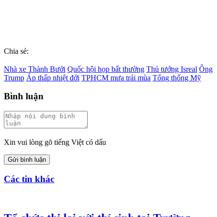
Chia sẻ:
Nhà xe Thành Bưởi
Quốc hội họp bất thường
Thủ tướng Isreal
Ông
Trump
Áp thấp nhiệt đới
TPHCM mưa trái mùa
Tổng thống Mỹ
Bình luận
Xin vui lòng gõ tiếng Việt có dấu
Gửi bình luận
Các tin khác