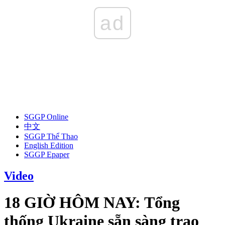
ad
SGGP Online
中文
SGGP Thể Thao
English Edition
SGGP Epaper
Video
18 GIỜ HÔM NAY: Tổng
thống Ukraine sẵn sàng trao