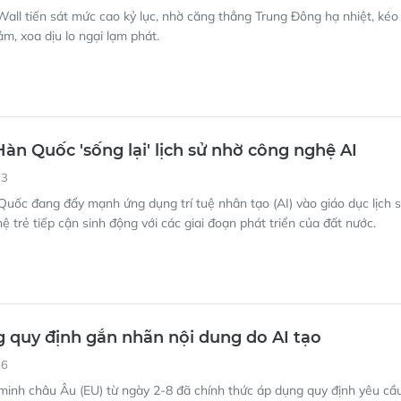
all tiến sát mức cao kỷ lục, nhờ căng thẳng Trung Đông hạ nhiệt, kéo
ảm, xoa dịu lo ngại lạm phát.
Hàn Quốc 'sống lại' lịch sử nhờ công nghệ AI
03
uốc đang đẩy mạnh ứng dụng trí tuệ nhân tạo (AI) vào giáo dục lịch 
ệ trẻ tiếp cận sinh động với các giai đoạn phát triển của đất nước.
 quy định gắn nhãn nội dung do AI tạo
26
minh châu Âu (EU) từ ngày 2-8 đã chính thức áp dụng quy định yêu cầ