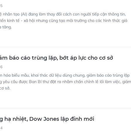
55
uệ nhân tạo (AI) đang làm thay đổi cách con người tiếp cận thông tin,
riển kinh tế - xã hội nhưng cũng tạo môi trường cho các hình thức giả
a tăng.
m báo cáo trùng lặp, bớt áp lực cho cơ sở
56
 hóa biểu mẫu, khai thác dữ liệu dùng chung, giảm báo cáo trùng lặp 
 yêu cầu được Ban Bí thư đặt ra nhằm chấn chỉnh lề lối làm việc, giả
cơ sở.
 hạ nhiệt, Dow Jones lập đỉnh mới
24