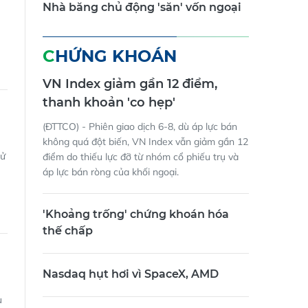
Nhà băng chủ động 'săn' vốn ngoại
CHỨNG KHOÁN
VN Index giảm gần 12 điểm,
thanh khoản 'co hẹp'
(ĐTTCO) - Phiên giao dịch 6-8, dù áp lực bán
không quá đột biến, VN Index vẫn giảm gần 12
sử
điểm do thiếu lực đỡ từ nhóm cổ phiếu trụ và
áp lực bán ròng của khối ngoại.
'Khoảng trống' chứng khoán hóa
thế chấp
Nasdaq hụt hơi vì SpaceX, AMD
u