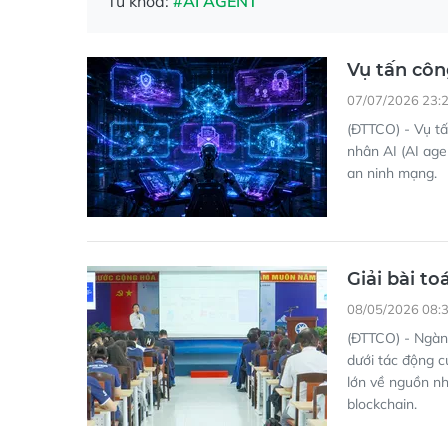
Từ khóa:
#AI AGENT
Vụ tấn côn
07/07/2026 23:
(ĐTTCO) - Vụ tấ
nhân AI (AI age
an ninh mạng.
Giải bài to
08/05/2026 08:
(ĐTTCO) - Ngành
dưới tác động c
lớn về nguồn nh
blockchain.