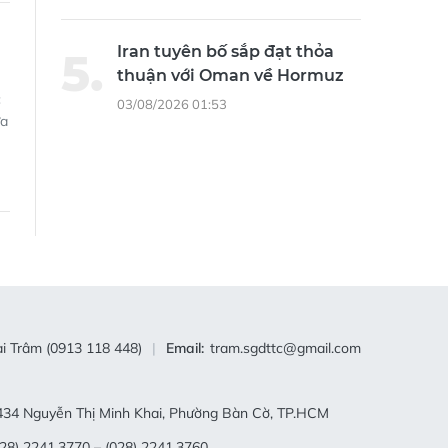
Iran tuyên bố sắp đạt thỏa
thuận với Oman về Hormuz
c
03/08/2026 01:53
ứa
i Trâm (0913 118 448)
Email:
tram.sgdttc@gmail.com
34 Nguyễn Thị Minh Khai, Phường Bàn Cờ, TP.HCM
28) 2241.3770 – (028) 2241.3760