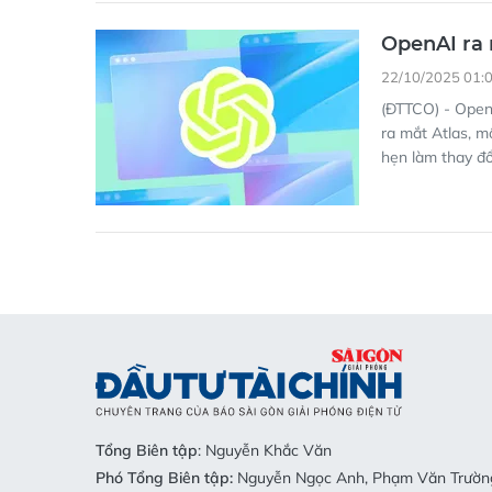
OpenAI ra 
22/10/2025 01:
(ĐTTCO) - OpenA
ra mắt Atlas, m
hẹn làm thay đổ
Tổng Biên tập
: Nguyễn Khắc Văn
Phó Tổng Biên tập:
Nguyễn Ngọc Anh, Phạm Văn Trường