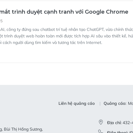
mắt trình duyệt cạnh tranh với Google Chrome
05
I, công ty đứng sau chatbot trí tuệ nhân tạo ChatGPT, vừa chính thứ
ột trình duyệt web hoàn toàn mới được tích hợp AI sâu vào thiết kế, h
i cách người dùng tìm kiếm và tương tác trên Internet.
Liên hệ quảng cáo
Quảng cáo:
Ma
Địa chỉ:
432-4
, Bùi Thị Hồng Sương,
Điện thoại:
(0