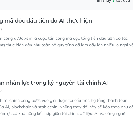
Tìm thấy
3
kết quả
g mã độc đầu tiên do AI thực hiện
27
n công được xem là cuộc tấn công mã độc tống tiền đầu tiên do tác
nt) thực hiện gần như toàn bộ quy trình đã làm dấy lên nhiều lo ngại v
án nhân lực trong kỷ nguyên tài chính AI
39
 tài chính đang bước vào giai đoạn tái cấu trúc hạ tầng thanh toán
ủa AI, blockchain và stablecoin. Những thay đổi này sẽ kéo theo nhu c
ân lực có khả năng kết hợp giữa tài chính, dữ liệu, AI và công nghệ