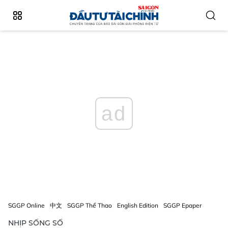
ad
SGGP Online
中文
SGGP Thể Thao
English Edition
SGGP Epaper
NHỊP SỐNG SỐ