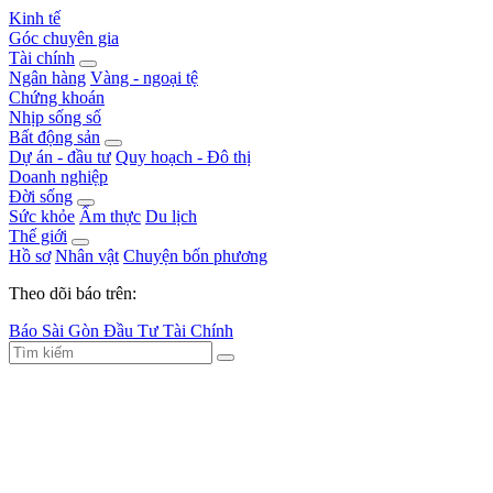
Kinh tế
Góc chuyên gia
Tài chính
Ngân hàng
Vàng - ngoại tệ
Chứng khoán
Nhịp sống số
Bất động sản
Dự án - đầu tư
Quy hoạch - Đô thị
Doanh nghiệp
Đời sống
Sức khỏe
Ẩm thực
Du lịch
Thế giới
Hồ sơ
Nhân vật
Chuyện bốn phương
Theo dõi báo trên:
Báo Sài Gòn Đầu Tư Tài Chính