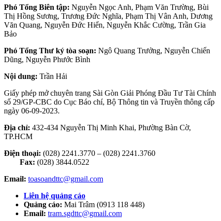
Phó Tổng Biên tập:
Nguyễn Ngọc Anh, Phạm Văn Trường, Bùi
Thị Hồng Sương, Trương Đức Nghĩa, Phạm Thị Vân Anh, Dương
Văn Quang, Nguyễn Đức Hiển, Nguyễn Khắc Cường, Trần Gia
Bảo
Phó Tổng Thư ký tòa soạn:
Ngô Quang Trưởng, Nguyễn Chiến
Dũng, Nguyễn Phước Bình
Nội dung:
Trần Hải
Giấy phép mở chuyên trang Sài Gòn Giải Phóng Đầu Tư Tài Chính
số 29/GP-CBC do Cục Báo chí, Bộ Thông tin và Truyền thông cấp
ngày 06-09-2023.
Địa chỉ:
432-434 Nguyễn Thị Minh Khai, Phường Bàn Cờ,
TP.HCM
Điện thoại:
(028) 2241.3770 – (028) 2241.3760
Fax:
(028) 3844.0522
Email:
toasoandttc@gmail.com
Liên hệ quảng cáo
Quảng cáo:
Mai Trâm (0913 118 448)
Email:
tram.sgdttc@gmail.com