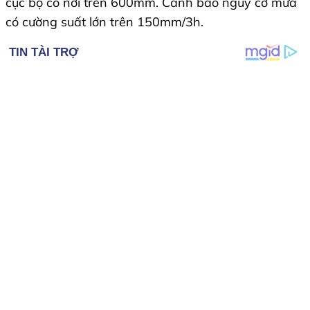
cục bộ có nơi trên 600mm. Cảnh báo nguy cơ mưa
có cường suất lớn trên 150mm/3h.