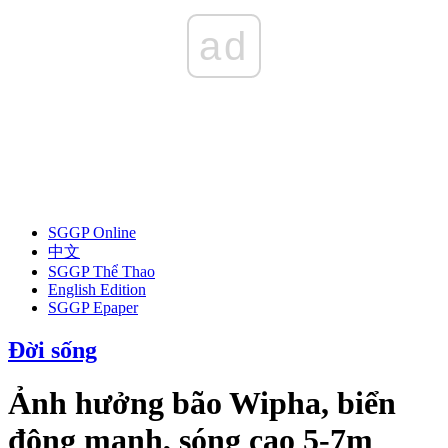
ad
SGGP Online
中文
SGGP Thể Thao
English Edition
SGGP Epaper
Đời sống
Ảnh hưởng bão Wipha, biển
động mạnh, sóng cao 5-7m