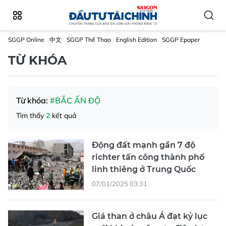
SGGP Online
中文
SGGP Thể Thao
English Edition
SGGP Epaper
TỪ KHÓA
Từ khóa:
#BẮC ẤN ĐỘ
Tìm thấy
2
kết quả
Động đất mạnh gần 7 độ
richter tấn công thành phố
linh thiêng ở Trung Quốc
07/01/2025 03:31
Giá than ở châu Á đạt kỷ lục