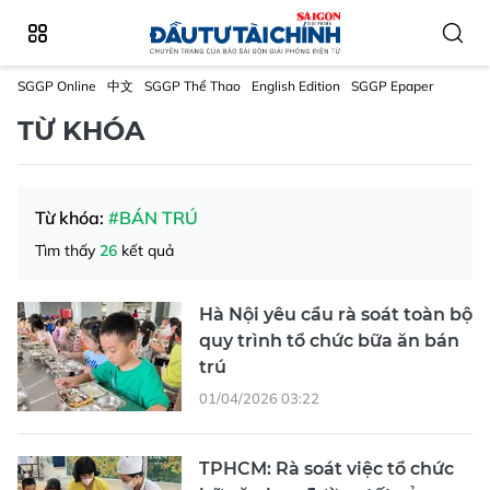
SGGP Online
中文
SGGP Thể Thao
English Edition
SGGP Epaper
TỪ KHÓA
Từ khóa:
#BÁN TRÚ
Tìm thấy
26
kết quả
Hà Nội yêu cầu rà soát toàn bộ
quy trình tổ chức bữa ăn bán
trú
01/04/2026 03:22
TPHCM: Rà soát việc tổ chức