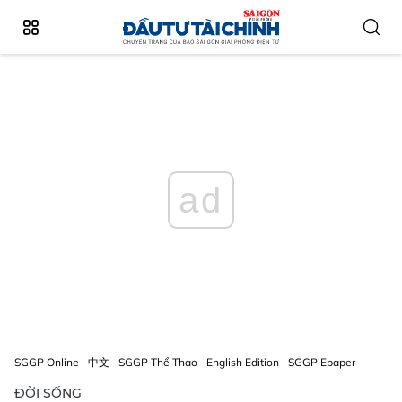
ad
SGGP Online
中文
SGGP Thể Thao
English Edition
SGGP Epaper
ĐỜI SỐNG