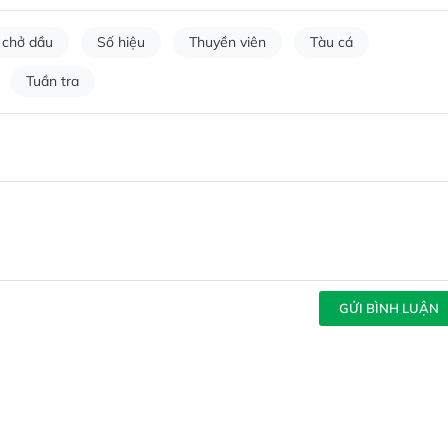
 chở dầu
Số hiệu
Thuyền viên
Tàu cá
Tuần tra
GỬI BÌNH LUẬN