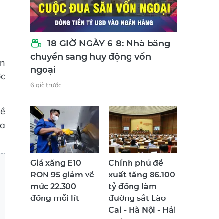
18 GIỜ NGÀY 6-8: Nhà băng
chuyển sang huy động vốn
ận
ngoại
ợc
6 giờ trước
về
ủa
Giá xăng E10
Chính phủ đề
RON 95 giảm về
xuất tăng 86.100
mức 22.300
tỷ đồng làm
đồng mỗi lít
đường sắt Lào
Cai - Hà Nội - Hải