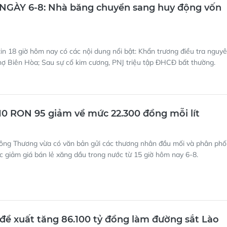
 NGÀY 6-8: Nhà băng chuyển sang huy động vốn
in 18 giờ hôm nay có các nội dung nổi bật: Khẩn trương điều tra nguy
hợ Biên Hòa; Sau sự cố kim cương, PNJ triệu tập ĐHCĐ bất thường.
10 RON 95 giảm về mức 22.300 đồng mỗi lít
ông Thương vừa có văn bản gửi các thương nhân đầu mối và phân phố
c giảm giá bán lẻ xăng dầu trong nước từ 15 giờ hôm nay 6-8.
đề xuất tăng 86.100 tỷ đồng làm đường sắt Lào