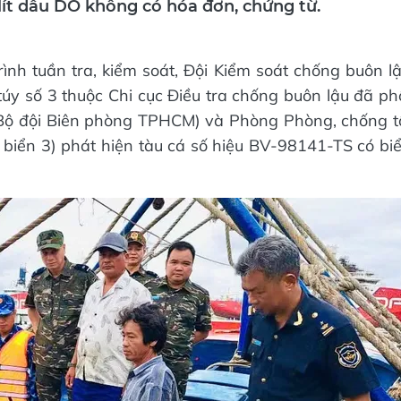
ít dầu DO không có hóa đơn, chứng từ.
ình tuần tra, kiểm soát, Đội Kiểm soát chống buôn l
úy số 3 thuộc Chi cục Điều tra chống buôn lậu đã ph
 Bộ đội Biên phòng TPHCM) và Phòng Phòng, chống t
biển 3) phát hiện tàu cá số hiệu BV-98141-TS có bi