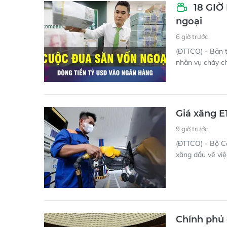
18 GIỜ
ngoại
6 giờ trước
(ĐTTCO) - Bản t
nhân vụ cháy c
Giá xăng E
9 giờ trước
(ĐTTCO) - Bộ C
xăng dầu về việ
Chính phủ 