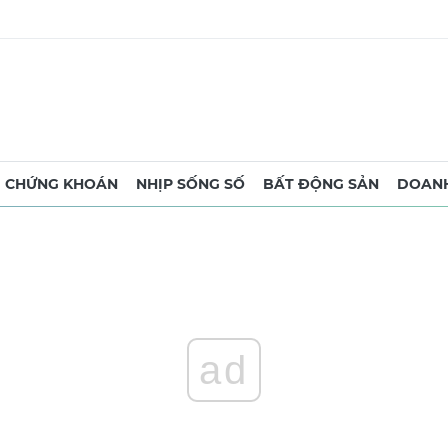
CHỨNG KHOÁN
NHỊP SỐNG SỐ
BẤT ĐỘNG SẢN
DOANH
ad