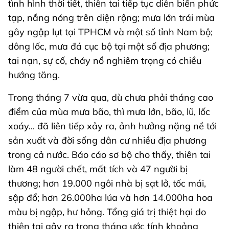
tình hình thời tiết, thiên tai tiếp tục diễn biến phức
tạp, nắng nóng trên diện rộng; mưa lớn trái mùa
gây ngập lụt tại TPHCM và một số tỉnh Nam bộ;
dông lốc, mưa đá cục bộ tại một số địa phương;
tai nạn, sự cố, cháy nổ nghiêm trọng có chiều
hướng tăng.
Trong tháng 7 vừa qua, dù chưa phải tháng cao
điểm của mùa mưa bão, thì mưa lớn, bão, lũ, lốc
xoáy... đã liên tiếp xảy ra, ảnh hưởng nặng nề tới
sản xuất và đời sống dân cư nhiều địa phương
trong cả nước. Báo cáo sơ bộ cho thấy, thiên tai
làm 48 người chết, mất tích và 47 người bị
thương; hơn 19.000 ngôi nhà bị sạt lở, tốc mái,
sập đổ; hơn 26.000ha lúa và hơn 14.000ha hoa
màu bị ngập, hư hỏng. Tổng giá trị thiệt hại do
thiên tai gây ra trong tháng ước tính khoảng