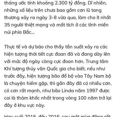
tháng ước tính khoảng 2.300 tỷ đồng. Dĩ nhiên,
những số liệu trên chưa bao gồm cơn lũ tang
thương xảy ra ngày 3-8 vừa qua, làm cho ít nhất
35 người thiệt mạng và mất tích ở các tỉnh miền
núi phía Bắc…
Thực tế và dự báo cho thấy tần suất xảy ra các
hiện tượng thời tiết cực đoan đã và đang dày lên
với mức độ ngày càng cực đoan hơn. Trung tâm
Khí tượng thủy văn Quốc gia cho biết, nếu như
trước đây, hiện tượng bão đổ bộ vào Tây Nam bộ
là chuyện hiếm gặp, thì gần đây đã có nhiều cơn,
có cơn rất mạnh, như bão Linda năm 1997 được
coi là thảm khốc nhất trong vòng 100 năm trở lại
đây ở khu vực này.
Hay cuối 2015, đầu 2016, sau một mùa đông rất