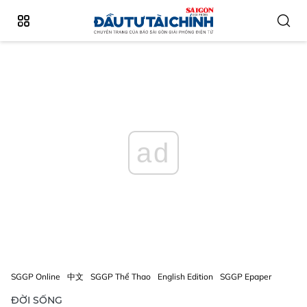
ad
SGGP Online
中文
SGGP Thể Thao
English Edition
SGGP Epaper
ĐỜI SỐNG