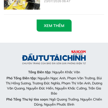
Tổng Biên tập
: Nguyễn Khắc Văn
Phó Tổng Biên tập:
Nguyễn Ngọc Anh, Phạm Văn Trường, Bùi
Thị Hồng Sương, Trương Đức Nghĩa, Phạm Thị Vân Anh, Dương
Văn Quang, Nguyễn Đức Hiển, Nguyễn Khắc Cường, Trần Gia
Bảo
Phó Tổng Thư ký tòa soạn:
Ngô Quang Trưởng, Nguyễn Chiến
Dũng, Nguyễn Phước Bình
Nội dung:
Trần Hải
Giấy phép mở chuyên trang Sài Gòn Giải Phóng Đầu Tư Tài
Chính số 29/GP-CBC do Cục Báo chí, Bộ Thông tin và Truyền
thông cấp ngày 06-09-2023.
Địa chỉ:
432-434 Nguyễn Thị Minh Khai, Phường Bàn Cờ,
TP.HCM
Điện thoại:
(028) 2241.3770 – (028) 2241.3760
Fax:
(028) 3844.0522
Email:
toasoandttc@gmail.com