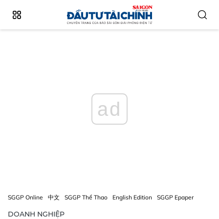
ad
SGGP Online
中文
SGGP Thể Thao
English Edition
SGGP Epaper
DOANH NGHIỆP