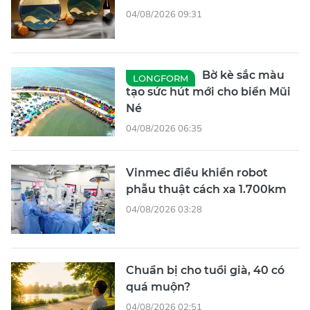
04/08/2026 09:31
Bờ kè sắc màu
LONGFORM
tạo sức hút mới cho biển Mũi
Né
04/08/2026 06:35
Vinmec điều khiển robot
phẫu thuật cách xa 1.700km
04/08/2026 03:28
Chuẩn bị cho tuổi già, 40 có
quá muộn?
04/08/2026 02:51