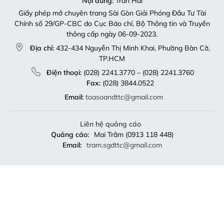
Nội dung:
Trần Hải
Giấy phép mở chuyên trang Sài Gòn Giải Phóng Đầu Tư Tài
Chính số 29/GP-CBC do Cục Báo chí, Bộ Thông tin và Truyền
thông cấp ngày 06-09-2023.
Địa chỉ:
432-434 Nguyễn Thị Minh Khai, Phường Bàn Cờ,
TP.HCM
Điện thoại:
(028) 2241.3770 – (028) 2241.3760
Fax:
(028) 3844.0522
Email:
toasoandttc@gmail.com
Liên hệ quảng cáo
Quảng cáo:
Mai Trâm (0913 118 448)
Email:
tram.sgdttc@gmail.com