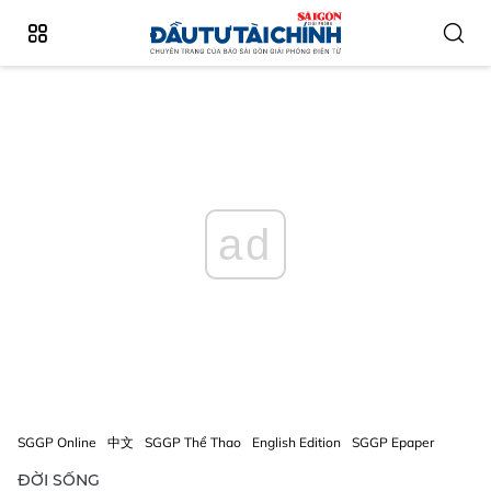
ad
SGGP Online
中文
SGGP Thể Thao
English Edition
SGGP Epaper
ĐỜI SỐNG