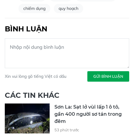
chiếm dụng
quy hoạch
BÌNH LUẬN
Xin vui lòng gõ tiếng Việt có dấu
GỬI BÌNH LUẬN
CÁC TIN KHÁC
Sơn La: Sạt lở vùi lấp 1 ô tô,
gần 400 người sơ tán trong
đêm
53 phút trước