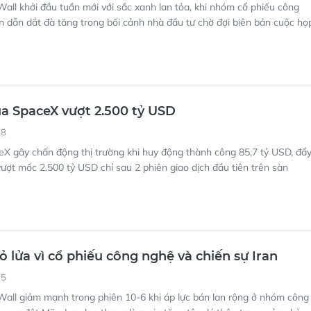
all khởi đầu tuần mới với sắc xanh lan tỏa, khi nhóm cổ phiếu công
 dẫn dắt đà tăng trong bối cảnh nhà đầu tư chờ đợi biên bản cuộc họ
a SpaceX vượt 2.500 tỷ USD
08
X gây chấn động thị trường khi huy động thành công 85,7 tỷ USD, đẩ
 vượt mốc 2.500 tỷ USD chỉ sau 2 phiên giao dịch đầu tiên trên sàn
ỏ lửa vì cổ phiếu công nghệ và chiến sự Iran
25
Wall giảm mạnh trong phiên 10-6 khi áp lực bán lan rộng ở nhóm công