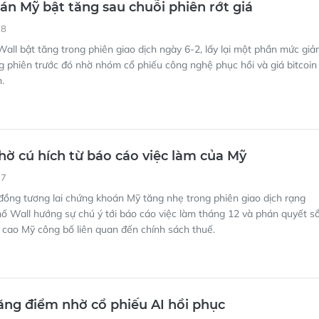
n Mỹ bật tăng sau chuỗi phiên rớt giá
38
all bật tăng trong phiên giao dịch ngày 6-2, lấy lại một phần mức gi
 phiên trước đó nhờ nhóm cổ phiếu công nghệ phục hồi và giá bitcoin
h.
hờ cú hích từ báo cáo việc làm của Mỹ
37
ồng tương lai chứng khoán Mỹ tăng nhẹ trong phiên giao dịch rạng
hố Wall hướng sự chú ý tới báo cáo việc làm tháng 12 và phán quyết s
 cao Mỹ công bố liên quan đến chính sách thuế.
ăng điểm nhờ cổ phiếu AI hồi phục