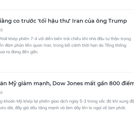
iằng co trước 'tối hậu thư' Iran của ông Trump
28
all khép phiên 7-4 với diễn biến trái chiều khi nhà đầu tư thận trọng
riển đàm phán liên quan Iran, trong bối cảnh thời hạn do Tổng thống
ưa ra đang đến gần.
án Mỹ giảm mạnh, Dow Jones mất gần 800 điể
46
 khoán Mỹ khép lại phiên giao dịch ngày 5-3 trong sắc đỏ khi xung độ
kéo dài, đẩy giá dầu tăng mạnh và làm dấy lên lo ngại về lạm phát.