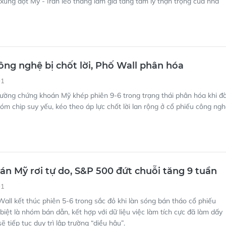
 xung đột Mỹ - Iran leo thang làm gia tăng tâm lý thận trọng của nhà
ông nghệ bị chốt lời, Phố Wall phân hóa
01
rường chứng khoán Mỹ khép phiên 9-6 trong trạng thái phân hóa khi đ
óm chip suy yếu, kéo theo áp lực chốt lời lan rộng ở cổ phiếu công ngh
n Mỹ rơi tự do, S&P 500 đứt chuỗi tăng 9 tuần
01
all kết thúc phiên 5-6 trong sắc đỏ khi làn sóng bán tháo cổ phiếu
biệt là nhóm bán dẫn, kết hợp với dữ liệu việc làm tích cực đã làm dấy
sẽ tiếp tục duy trì lập trường “diều hâu”.