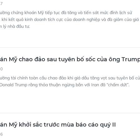
57
rường chứng khoán Mỹ tiếp tục đà tăng và tiến sát mức đỉnh lịch sử
, khi kết quả kinh doanh tích cực của doanh nghiệp và đà giảm của giá
 lý nhà đầu tư.
án Mỹ chao đảo sau tuyên bố sốc của ông Trum
30
rường tài chính toàn cầu chao đảo khi giá dầu tăng vọt sau tuyên bố c
Donald Trump rằng thỏa thuận ngừng bắn với Iran đã “chấm dứt”.
n Mỹ khởi sắc trước mùa báo cáo quý II
16