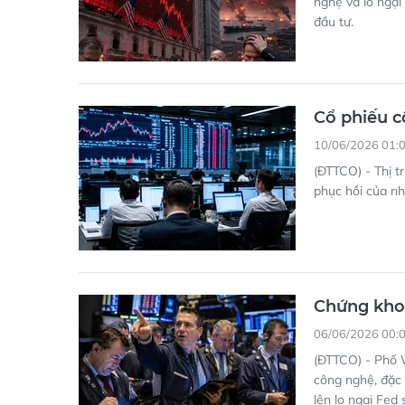
nghệ và lo ngại
đầu tư.
Cổ phiếu c
10/06/2026 01:
(ĐTTCO) - Thị t
phục hồi của nh
Chứng khoá
06/06/2026 00:
(ĐTTCO) - Phố W
công nghệ, đặc 
lên lo ngại Fed 