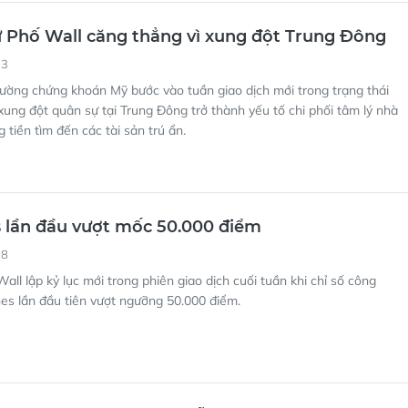
 Phố Wall căng thẳng vì xung đột Trung Đông
13
rường chứng khoán Mỹ bước vào tuần giao dịch mới trong trạng thái
xung đột quân sự tại Trung Đông trở thành yếu tố chi phối tâm lý nhà
 tiền tìm đến các tài sản trú ẩn.
 lần đầu vượt mốc 50.000 điểm
18
all lập kỷ lục mới trong phiên giao dịch cuối tuần khi chỉ số công
es lần đầu tiên vượt ngưỡng 50.000 điểm.