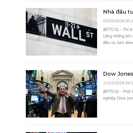
Nhà đầu tư
02/03/2026 00:
(ĐTTCO) - Thị t
căng thẳng khi 
đầu tư, kéo dòng
Dow Jones
11/02/2026 04:
(ĐTTCO) - Phố W
nghiệp Dow Jon