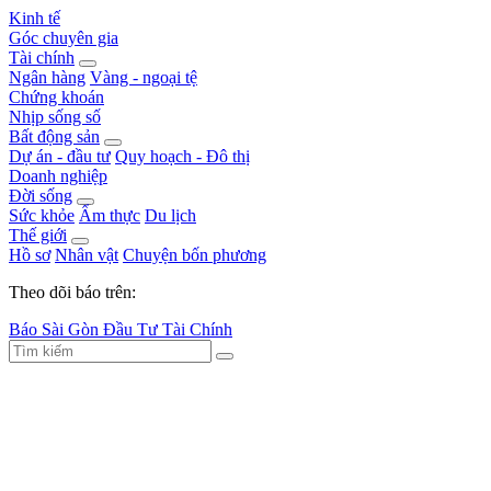
Kinh tế
Góc chuyên gia
Tài chính
Ngân hàng
Vàng - ngoại tệ
Chứng khoán
Nhịp sống số
Bất động sản
Dự án - đầu tư
Quy hoạch - Đô thị
Doanh nghiệp
Đời sống
Sức khỏe
Ẩm thực
Du lịch
Thế giới
Hồ sơ
Nhân vật
Chuyện bốn phương
Theo dõi báo trên:
Báo Sài Gòn Đầu Tư Tài Chính