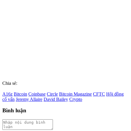
Chia sẻ:
A16z
Bitcoin
Coinbase
Circle
Bitcoin Magazine
CFTC
Hội đồng
cố vấn
Jeremy Allaire
David Bailey
Crypto
Bình luận