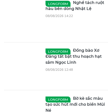
Nghề tách ruột
LONGFORM
hàu bên dòng Nhật Lệ
08/08/2026 14:22
Đồng bào Xơ
LONGFORM
Đăng tất bật thu hoạch hạt
sâm Ngọc Linh
08/08/2026 12:48
Bờ kè sắc màu
LONGFORM
tạo sức hút mới cho biển Mũi
Né