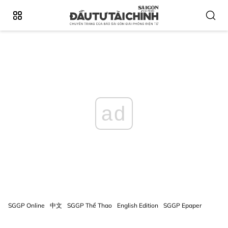
ad
SGGP Online
中文
SGGP Thể Thao
English Edition
SGGP Epaper