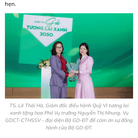
hẹn.
TS. Lê Thái Hà, Giám đốc điều hành Quỹ Vì tương lai
xanh tặng hoa Phó Vụ trưởng Nguyễn Thị Nhung, Vụ
GDCT-CTHSSV - đại diện Bộ GD-ĐT để cám ơn sự đồng
hành của Bộ GD-ĐT.