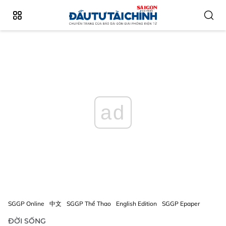
ad
SGGP Online
中文
SGGP Thể Thao
English Edition
SGGP Epaper
ĐỜI SỐNG