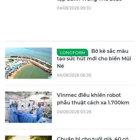
Bờ kè sắc màu
LONGFORM
tạo sức hút mới cho biển Mũi
Né
04/08/2026 06:35
Vinmec điều khiển robot
phẫu thuật cách xa 1.700km
04/08/2026 03:28
Chuẩn bị cho tuổi già, 40 có
quá muộn?
04/08/2026 02:51