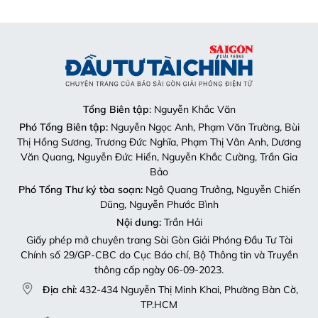
Tổng Biên tập
: Nguyễn Khắc Văn
Phó Tổng Biên tập:
Nguyễn Ngọc Anh, Phạm Văn Trường, Bùi
Thị Hồng Sương, Trương Đức Nghĩa, Phạm Thị Vân Anh, Dương
Văn Quang, Nguyễn Đức Hiển, Nguyễn Khắc Cường, Trần Gia
Bảo
Phó Tổng Thư ký tòa soạn:
Ngô Quang Trưởng, Nguyễn Chiến
Dũng, Nguyễn Phước Bình
Nội dung:
Trần Hải
Giấy phép mở chuyên trang Sài Gòn Giải Phóng Đầu Tư Tài
Chính số 29/GP-CBC do Cục Báo chí, Bộ Thông tin và Truyền
thông cấp ngày 06-09-2023.
Địa chỉ:
432-434 Nguyễn Thị Minh Khai, Phường Bàn Cờ,
TP.HCM
Điện thoại:
(028) 2241.3770 – (028) 2241.3760
Fax:
(028) 3844.0522
Email:
toasoandttc@gmail.com