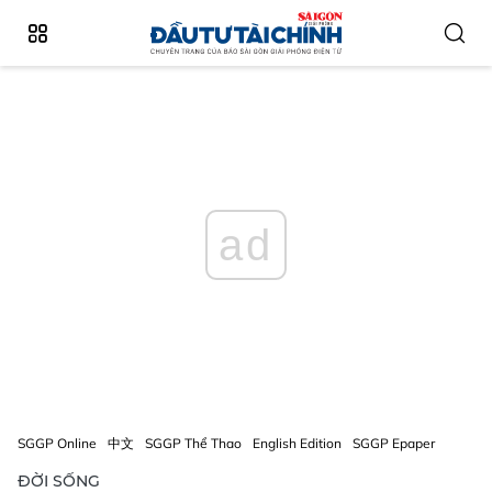
ad
SGGP Online
中文
SGGP Thể Thao
English Edition
SGGP Epaper
ĐỜI SỐNG