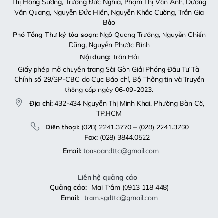
Thị Hồng Sương, Trương Đức Nghĩa, Phạm Thị Vân Anh, Dương
Văn Quang, Nguyễn Đức Hiển, Nguyễn Khắc Cường, Trần Gia
Bảo
Phó Tổng Thư ký tòa soạn:
Ngô Quang Trưởng, Nguyễn Chiến
Dũng, Nguyễn Phước Bình
Nội dung:
Trần Hải
Giấy phép mở chuyên trang Sài Gòn Giải Phóng Đầu Tư Tài
Chính số 29/GP-CBC do Cục Báo chí, Bộ Thông tin và Truyền
thông cấp ngày 06-09-2023.
Địa chỉ:
432-434 Nguyễn Thị Minh Khai, Phường Bàn Cờ,
TP.HCM
Điện thoại:
(028) 2241.3770 – (028) 2241.3760
Fax:
(028) 3844.0522
Email:
toasoandttc@gmail.com
Liên hệ quảng cáo
Quảng cáo:
Mai Trâm (0913 118 448)
Email:
tram.sgdttc@gmail.com