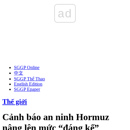
ad
SGGP Online
中文
SGGP Thể Thao
English Edition
SGGP Epaper
Thế giới
Cảnh báo an ninh Hormuz
nâng lên mức “đáng kể”