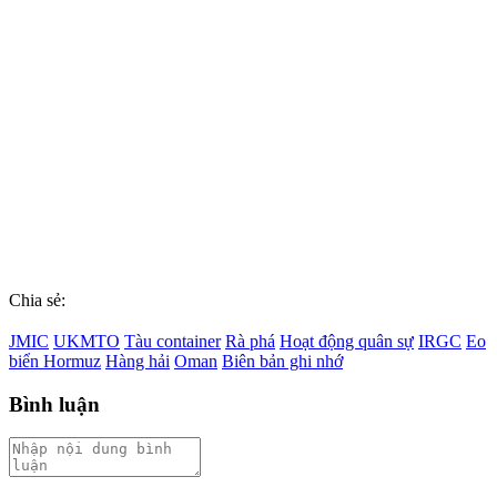
Chia sẻ:
JMIC
UKMTO
Tàu container
Rà phá
Hoạt động quân sự
IRGC
Eo
biển Hormuz
Hàng hải
Oman
Biên bản ghi nhớ
Bình luận