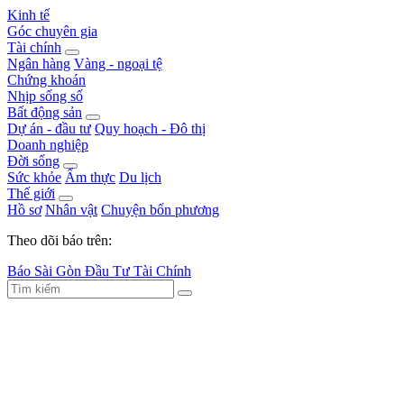
Kinh tế
Góc chuyên gia
Tài chính
Ngân hàng
Vàng - ngoại tệ
Chứng khoán
Nhịp sống số
Bất động sản
Dự án - đầu tư
Quy hoạch - Đô thị
Doanh nghiệp
Đời sống
Sức khỏe
Ẩm thực
Du lịch
Thế giới
Hồ sơ
Nhân vật
Chuyện bốn phương
Theo dõi báo trên:
Báo Sài Gòn Đầu Tư Tài Chính