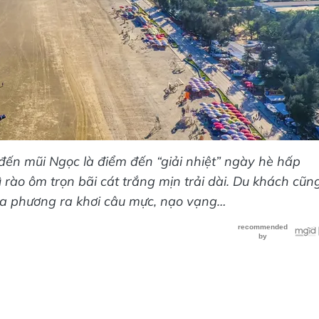
 đến mũi Ngọc là điểm đến “giải nhiệt” ngày hè hấp
rào ôm trọn bãi cát trắng mịn trải dài. Du khách cũn
địa phương ra khơi câu mực, nạo vạng…