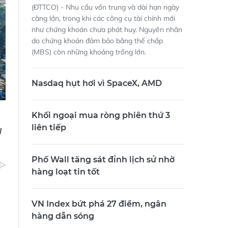
(ĐTTCO) - Nhu cầu vốn trung và dài hạn ngày
càng lớn, trong khi các công cụ tài chính mới
như chứng khoán chưa phát huy. Nguyên nhân
do chứng khoán đảm bảo bằng thế chấp
(MBS) còn những khoảng trống lớn.
Nasdaq hụt hơi vì SpaceX, AMD
Khối ngoại mua ròng phiên thứ 3
liên tiếp
g
Phố Wall tăng sát đỉnh lịch sử nhờ
hàng loạt tin tốt
VN Index bứt phá 27 điểm, ngân
hàng dẫn sóng