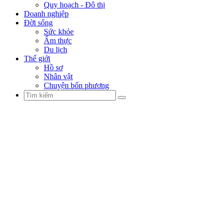
Quy hoạch - Đô thị
Doanh nghiệp
Đời sống
Sức khỏe
Ẩm thực
Du lịch
Thế giới
Hồ sơ
Nhân vật
Chuyện bốn phương