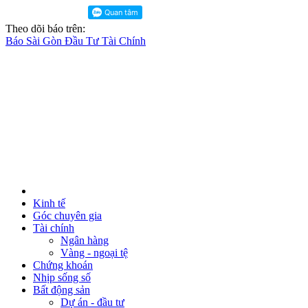
Theo dõi báo trên:
Báo Sài Gòn Đầu Tư Tài Chính
Kinh tế
Góc chuyên gia
Tài chính
Ngân hàng
Vàng - ngoại tệ
Chứng khoán
Nhịp sống số
Bất động sản
Dự án - đầu tư