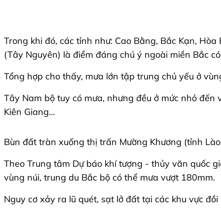
Trong khi đó, các tỉnh như: Cao Bằng, Bắc Kạn, Hòa
(Tây Nguyên) là điểm đáng chú ý ngoài miền Bắc có
Tổng hợp cho thấy, mưa lớn tập trung chủ yếu ở vùn
Tây Nam bộ tuy có mưa, nhưng đều ở mức nhỏ đến v
Kiên Giang…
Bùn đất tràn xuống thị trấn Mường Khương (tỉnh Lào
Theo Trung tâm Dự báo khí tượng - thủy văn quốc gia
vùng núi, trung du Bắc bộ có thể mưa vượt 180mm.
Nguy cơ xảy ra lũ quét, sạt lở đất tại các khu vực đồ