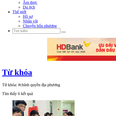
Ẩm thực
Du lịch
Thế giới
Hồ sơ
Nhân vật
Chuyện bốn phương
Từ khóa
Từ khóa:
#chính quyền địa phương
Tìm thấy
6
kết quả