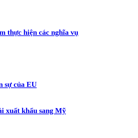
ậm thực hiện các nghĩa vụ
ân sự của EU
lái xuất khẩu sang Mỹ