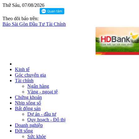
Thứ Sáu, 07/08/2026
Theo dõi báo trên:
Báo Sài Gòn Đầu Tư Tài Chính
Kinh tế
Góc chuyên gia
Tài chính
Ngân hàng
Vàng - ngoại tệ
Chứng khoán
Nhịp sống số
Bất động sản
Dự án - đầu tư
Quy hoạch - Đô thị
Doanh nghiệp
Đời sống
Sức khỏe