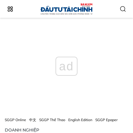
ad
SGGP Online
中文
SGGP Thể Thao
English Edition
SGGP Epaper
DOANH NGHIỆP