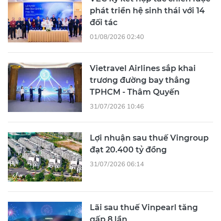
phát triển hệ sinh thái với 14
đối tác
01/08/2026 02:40
Vietravel Airlines sắp khai
trương đường bay thẳng
TPHCM - Thâm Quyến
31/07/2026 10:46
Lợi nhuận sau thuế Vingroup
đạt 20.400 tỷ đồng
31/07/2026 06:14
Lãi sau thuế Vinpearl tăng
gấp 8 lần