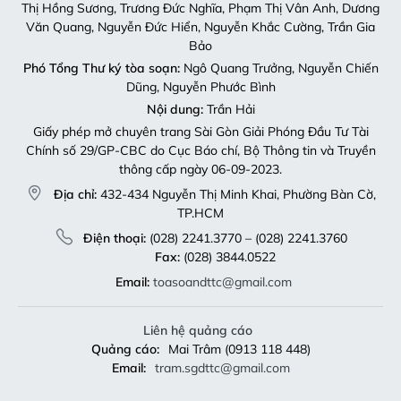
Thị Hồng Sương, Trương Đức Nghĩa, Phạm Thị Vân Anh, Dương
Văn Quang, Nguyễn Đức Hiển, Nguyễn Khắc Cường, Trần Gia
Bảo
Phó Tổng Thư ký tòa soạn:
Ngô Quang Trưởng, Nguyễn Chiến
Dũng, Nguyễn Phước Bình
Nội dung:
Trần Hải
Giấy phép mở chuyên trang Sài Gòn Giải Phóng Đầu Tư Tài
Chính số 29/GP-CBC do Cục Báo chí, Bộ Thông tin và Truyền
thông cấp ngày 06-09-2023.
Địa chỉ:
432-434 Nguyễn Thị Minh Khai, Phường Bàn Cờ,
TP.HCM
Điện thoại:
(028) 2241.3770 – (028) 2241.3760
Fax:
(028) 3844.0522
Email:
toasoandttc@gmail.com
Liên hệ quảng cáo
Quảng cáo:
Mai Trâm (0913 118 448)
Email:
tram.sgdttc@gmail.com