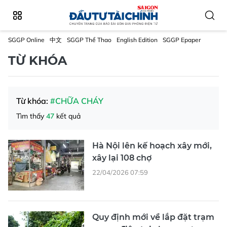
SGGP Online
中文
SGGP Thể Thao
English Edition
SGGP Epaper
TỪ KHÓA
Từ khóa:
#CHỮA CHÁY
Tìm thấy
47
kết quả
Hà Nội lên kế hoạch xây mới,
xây lại 108 chợ
22/04/2026 07:59
Quy định mới về lắp đặt trạm