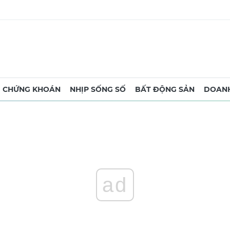
CHỨNG KHOÁN
NHỊP SỐNG SỐ
BẤT ĐỘNG SẢN
DOANH
ad