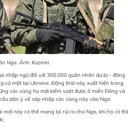
n Nga. Ảnh: Kuzmin.
ọi nhập ngũ đối với 300.000 quân nhân dự bị - đông
 có mặt tại Ukraine. Động thái này xuất hiện trong
vững các vùng họ mới kiểm soát được ở miền Đông và
 cầu dân ý về sáp nhập các vùng này vào Nga.
i mới này có thể mang lại rủi ro cho Nga, khi họ có th
c.