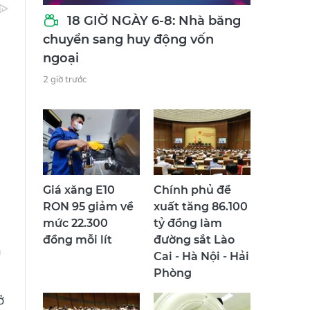
18 GIỜ NGÀY 6-8: Nhà băng
chuyển sang huy động vốn
ngoại
2 giờ trước
Giá xăng E10
Chính phủ đề
RON 95 giảm về
xuất tăng 86.100
mức 22.300
tỷ đồng làm
đồng mỗi lít
đường sắt Lào
h
Cai - Hà Nội - Hải
Phòng
ở