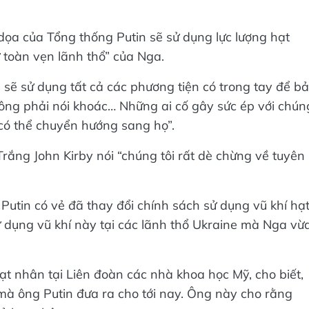
dọa của Tổng thống Putin sẽ sử dụng lực lượng hạt
 toàn vẹn lãnh thổ” của Nga.
 sẽ sử dụng tất cả các phương tiện có trong tay để b
ông phải nói khoác… Những ai cố gây sức ép với chún
 có thể chuyển hướng sang họ”.
rắng John Kirby nói “chúng tôi rất dè chừng về tuyên
Putin có vẻ đã thay đổi chính sách sử dụng vũ khí hạ
 dụng vũ khí này tại các lãnh thổ Ukraine mà Nga vừ
ạt nhân tại Liên đoàn các nhà khoa học Mỹ, cho biết,
 mà ông Putin đưa ra cho tới nay. Ông này cho rằng