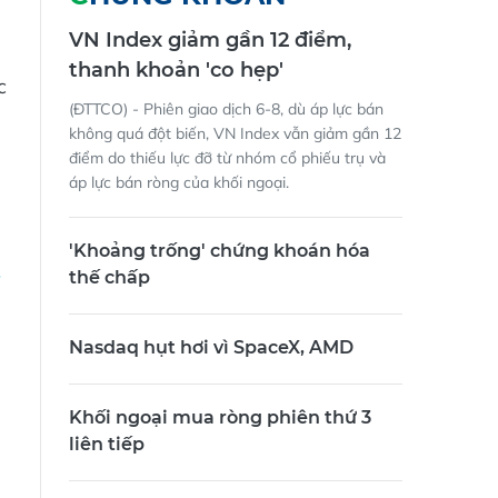
CHỨNG KHOÁN
VN Index giảm gần 12 điểm,
thanh khoản 'co hẹp'
c
(ĐTTCO) - Phiên giao dịch 6-8, dù áp lực bán
không quá đột biến, VN Index vẫn giảm gần 12
điểm do thiếu lực đỡ từ nhóm cổ phiếu trụ và
áp lực bán ròng của khối ngoại.
'Khoảng trống' chứng khoán hóa
thế chấp
Nasdaq hụt hơi vì SpaceX, AMD
Khối ngoại mua ròng phiên thứ 3
liên tiếp