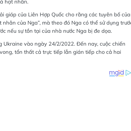
rả hạt nhân.
iải giáp của Liên Hợp Quốc cho rằng các tuyên bố của
ạt nhân của Nga”, mà theo đó Nga có thể sử dụng trướ
ớc nếu sự tồn tại của nhà nước Nga bị đe dọa.
g Ukraine vào ngày 24/2/2022. Đến nay, cuộc chiến
ong, tổn thất cả trực tiếp lẫn gián tiếp cho cả hai