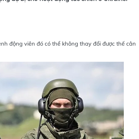
ợng dự bị cho hoạt động tác chiến ở Ukraine.
ệnh động viên đó có thể không thay đổi được thế cân