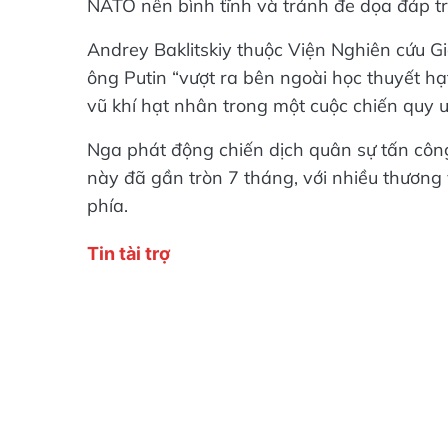
NATO nên bình tĩnh và tránh đe dọa đáp t
Andrey Baklitskiy thuộc Viện Nghiên cứu G
ông Putin “vượt ra bên ngoài học thuyết h
vũ khí hạt nhân trong một cuộc chiến quy ư
Nga phát động chiến dịch quân sự tấn côn
này đã gần tròn 7 tháng, với nhiều thương v
phía.