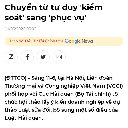
Chuyển từ tư duy 'kiểm
soát' sang 'phục vụ'
11/06/2026 06:02
Theo dõi Đầu Tư Tài Chính trên
(ĐTTCO) - Sáng 11-6, tại Hà Nội, Liên đoàn
Thương mại và Công nghiệp Việt Nam (VCCI)
phối hợp với Cục Hải quan (Bộ Tài chính) tổ
chức hội thảo lấy ý kiến doanh nghiệp về dự
thảo Luật sửa đổi, bổ sung một số điều của
Luật Hải quan.