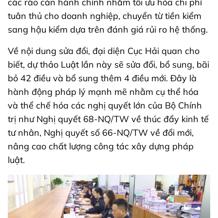
các rào cản hành chính nhằm tối ưu hóa chi phí
tuân thủ cho doanh nghiệp, chuyển từ tiền kiểm
sang hậu kiểm dựa trên đánh giá rủi ro hệ thống.
Về nội dung sửa đổi, đại diện Cục Hải quan cho
biết, dự thảo Luật lần này sẽ sửa đổi, bổ sung, bãi
bỏ 42 điều và bổ sung thêm 4 điều mới. Đây là
hành động pháp lý mạnh mẽ nhằm cụ thể hóa
và thể chế hóa các nghị quyết lớn của Bộ Chính
trị như Nghị quyết 68-NQ/TW về thúc đẩy kinh tế
tư nhân, Nghị quyết số 66-NQ/TW về đổi mới,
nâng cao chất lượng công tác xây dựng pháp
luật.