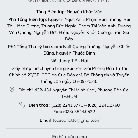
Tổng Biên tập
: Nguyễn Khắc Văn
Phó Tổng Biên tập:
Nguyễn Ngọc Anh, Phạm Văn Trường, Bùi
Thị Hồng Sương, Trương Đức Nghĩa, Phạm Thị Vân Anh, Dương
Văn Quang, Nguyễn Đức Hiển, Nguyễn Khắc Cường, Trần Gia
Bảo
Phó Tổng Thư ký tòa soạn:
Ngô Quang Trưởng, Nguyễn Chiến
Dũng, Nguyễn Phước Bình
Nội dung:
Trần Hải
Giấy phép mở chuyên trang Sài Gòn Giải Phóng Đầu Tư Tài
Chính số 29/GP-CBC do Cục Báo chí, Bộ Thông tin và Truyền
thông cấp ngày 06-09-2023.
Địa chỉ:
432-434 Nguyễn Thị Minh Khai, Phường Bàn Cờ,
TP.HCM
Điện thoại:
(028) 2241.3770 – (028) 2241.3760
Fax:
(028) 3844.0522
Email:
toasoandttc@gmail.com
Liên hệ quảng cáo