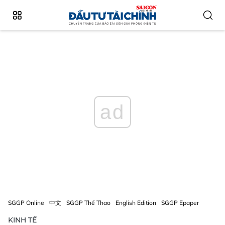
ad
SGGP Online
中文
SGGP Thể Thao
English Edition
SGGP Epaper
KINH TẾ