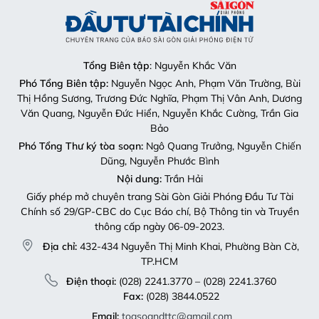
Tổng Biên tập
: Nguyễn Khắc Văn
Phó Tổng Biên tập:
Nguyễn Ngọc Anh, Phạm Văn Trường, Bùi
Thị Hồng Sương, Trương Đức Nghĩa, Phạm Thị Vân Anh, Dương
Văn Quang, Nguyễn Đức Hiển, Nguyễn Khắc Cường, Trần Gia
Bảo
Phó Tổng Thư ký tòa soạn:
Ngô Quang Trưởng, Nguyễn Chiến
Dũng, Nguyễn Phước Bình
Nội dung:
Trần Hải
Giấy phép mở chuyên trang Sài Gòn Giải Phóng Đầu Tư Tài
Chính số 29/GP-CBC do Cục Báo chí, Bộ Thông tin và Truyền
thông cấp ngày 06-09-2023.
Địa chỉ:
432-434 Nguyễn Thị Minh Khai, Phường Bàn Cờ,
TP.HCM
Điện thoại:
(028) 2241.3770 – (028) 2241.3760
Fax:
(028) 3844.0522
Email:
toasoandttc@gmail.com