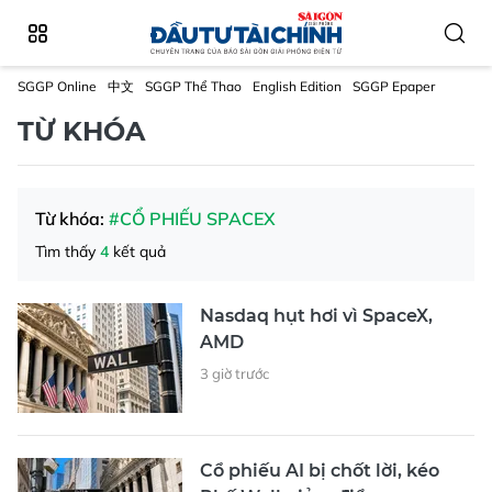
SGGP Online
中文
SGGP Thể Thao
English Edition
SGGP Epaper
TỪ KHÓA
Từ khóa:
#CỔ PHIẾU SPACEX
Tìm thấy
4
kết quả
Nasdaq hụt hơi vì SpaceX,
AMD
3 giờ trước
Cổ phiếu AI bị chốt lời, kéo