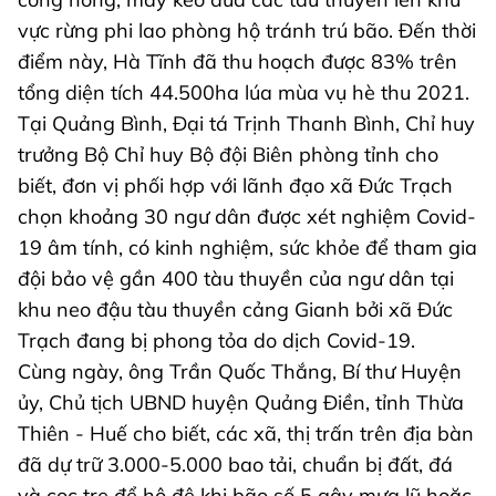
vực rừng phi lao phòng hộ tránh trú bão. Đến thời
điểm này, Hà Tĩnh đã thu hoạch được 83% trên
tổng diện tích 44.500ha lúa mùa vụ hè thu 2021.
Tại Quảng Bình, Đại tá Trịnh Thanh Bình, Chỉ huy
trưởng Bộ Chỉ huy Bộ đội Biên phòng tỉnh cho
biết, đơn vị phối hợp với lãnh đạo xã Đức Trạch
chọn khoảng 30 ngư dân được xét nghiệm Covid-
19 âm tính, có kinh nghiệm, sức khỏe để tham gia
đội bảo vệ gần 400 tàu thuyền của ngư dân tại
khu neo đậu tàu thuyền cảng Gianh bởi xã Đức
Trạch đang bị phong tỏa do dịch Covid-19.
Cùng ngày, ông Trần Quốc Thắng, Bí thư Huyện
ủy, Chủ tịch UBND huyện Quảng Điền, tỉnh Thừa
Thiên - Huế cho biết, các xã, thị trấn trên địa bàn
đã dự trữ 3.000-5.000 bao tải, chuẩn bị đất, đá
và cọc tre để hộ đê khi bão số 5 gây mưa lũ hoặc