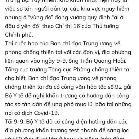
việc sơ tán người dân tại các khu vực nguy hiểm
nhưng ở “vùng đỏ” đang vướng quy định “ai ở
đâu ở yên đó” theo Chỉ thị 16 của Thủ tướng
Chính phủ.
Tại cuộc họp của Ban chỉ đạo Trung ương về
phòng chống thiên tai với các đơn vị, địa phương
liên quan vào ngày 9-9, ông Trần Quang Hoài,
Tổng cục trưởng Tổng cục Phòng chống thiên tai
cho biết, Ban chỉ đạo Trung ương về phòng
chống thiên tai đã có công văn hỏa tốc số 92 gửi
Bộ Y tế đề nghị khẩn trương có hướng dẫn công
tác sơ tán dân để ứng phó mưa lũ, bão tại những
nơi có dịch Covid-19.
Tối 9-9, Bộ Y tế đã có công điện hướng dẫn các
địa phương khẩn trương test nhanh để sàng lọc
các F0 đưa đi sơ tán ở khu vực riêng; bảo đảm