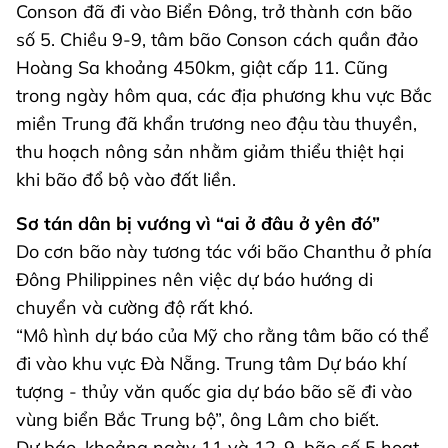
Conson đã đi vào Biển Đông, trở thành cơn bão
số 5. Chiều 9-9, tâm bão Conson cách quần đảo
Hoàng Sa khoảng 450km, giật cấp 11. Cũng
trong ngày hôm qua, các địa phương khu vực Bắc
miền Trung đã khẩn trương neo đậu tàu thuyền,
thu hoạch nông sản nhằm giảm thiểu thiệt hại
khi bão đổ bộ vào đất liền.
Sơ tán dân bị vướng vì “ai ở đâu ở yên đó”
Do cơn bão này tương tác với bão Chanthu ở phía
Đông Philippines nên việc dự báo hướng di
chuyển và cường độ rất khó.
“Mô hình dự báo của Mỹ cho rằng tâm bão có thể
đi vào khu vực Đà Nẵng. Trung tâm Dự báo khí
tượng - thủy văn quốc gia dự báo bão sẽ đi vào
vùng biển Bắc Trung bộ”, ông Lâm cho biết.
Dự báo, khoảng ngày 11 và 12-9, bão số 5 hoạt