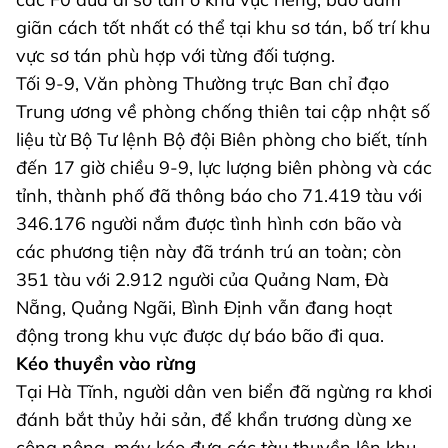
giãn cách tốt nhất có thể tại khu sơ tán, bố trí khu
vực sơ tán phù hợp với từng đối tượng.
Tối 9-9, Văn phòng Thường trực Ban chỉ đạo
Trung ương về phòng chống thiên tai cập nhật số
liệu từ Bộ Tư lệnh Bộ đội Biên phòng cho biết, tính
đến 17 giờ chiều 9-9, lực lượng biên phòng và các
tỉnh, thành phố đã thông báo cho 71.419 tàu với
346.176 người nắm được tình hình cơn bão và
các phương tiện này đã tránh trú an toàn; còn
351 tàu với 2.912 người của Quảng Nam, Đà
Nẵng, Quảng Ngãi, Bình Định vẫn đang hoạt
động trong khu vực được dự báo bão đi qua.
Kéo thuyền vào rừng
Tại Hà Tĩnh, người dân ven biển đã ngừng ra khơi
đánh bắt thủy hải sản, để khẩn trương dùng xe
công nông, máy kéo đưa các tàu thuyền lên khu