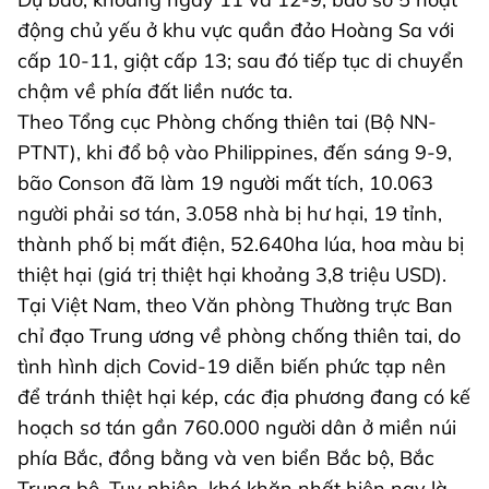
động chủ yếu ở khu vực quần đảo Hoàng Sa với
cấp 10-11, giật cấp 13; sau đó tiếp tục di chuyển
chậm về phía đất liền nước ta.
Theo Tổng cục Phòng chống thiên tai (Bộ NN-
PTNT), khi đổ bộ vào Philippines, đến sáng 9-9,
bão Conson đã làm 19 người mất tích, 10.063
người phải sơ tán, 3.058 nhà bị hư hại, 19 tỉnh,
thành phố bị mất điện, 52.640ha lúa, hoa màu bị
thiệt hại (giá trị thiệt hại khoảng 3,8 triệu USD).
Tại Việt Nam, theo Văn phòng Thường trực Ban
chỉ đạo Trung ương về phòng chống thiên tai, do
tình hình dịch Covid-19 diễn biến phức tạp nên
để tránh thiệt hại kép, các địa phương đang có kế
hoạch sơ tán gần 760.000 người dân ở miền núi
phía Bắc, đồng bằng và ven biển Bắc bộ, Bắc
Trung bộ. Tuy nhiên, khó khăn nhất hiện nay là