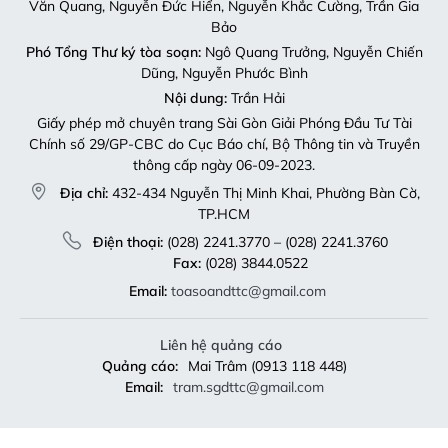
Văn Quang, Nguyễn Đức Hiển, Nguyễn Khắc Cường, Trần Gia
Bảo
Phó Tổng Thư ký tòa soạn:
Ngô Quang Trưởng, Nguyễn Chiến
Dũng, Nguyễn Phước Bình
Nội dung:
Trần Hải
Giấy phép mở chuyên trang Sài Gòn Giải Phóng Đầu Tư Tài
Chính số 29/GP-CBC do Cục Báo chí, Bộ Thông tin và Truyền
thông cấp ngày 06-09-2023.
Địa chỉ:
432-434 Nguyễn Thị Minh Khai, Phường Bàn Cờ,
TP.HCM
Điện thoại:
(028) 2241.3770 – (028) 2241.3760
Fax:
(028) 3844.0522
Email:
toasoandttc@gmail.com
Liên hệ quảng cáo
Quảng cáo:
Mai Trâm (0913 118 448)
Email:
tram.sgdttc@gmail.com