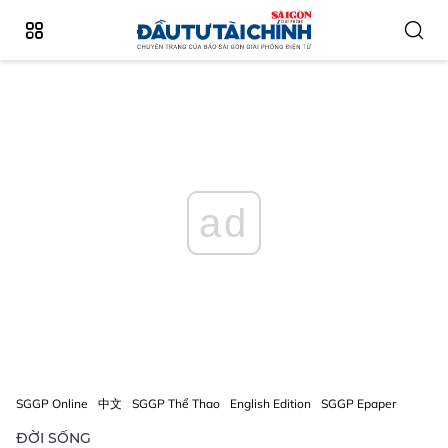
ad
SGGP Online
中文
SGGP Thể Thao
English Edition
SGGP Epaper
ĐỜI SỐNG