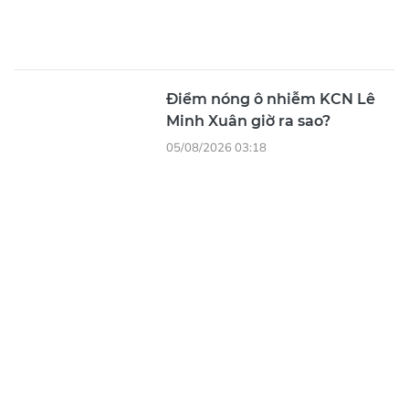
17.000 đầu mối cơ sở giáo dục
công lập
4 giờ trước
Bão số 3 ra khỏi Biển Đông,
Bắc bộ mưa lớn
6 giờ trước
Cần Thơ bắt giữ nhiều đối
tượng trộm cắp vật tư, thiết bị
lưới điện