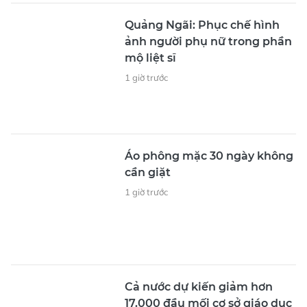
Đội hình khối nữ du kích miền Nam
TRẦN BÌNH - ĐỖ TRUNG