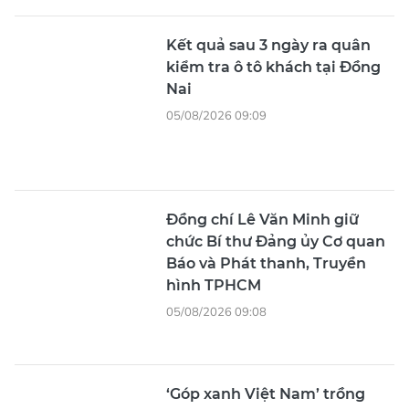
U11 CLB Bóng đá Hà Nội: Chiếc
cúp vô địch của cả hệ thống
39 phút trước
Sơn La: Sạt lở vùi lấp 1 ô tô,
gần 400 người sơ tán trong
đêm
1 giờ trước