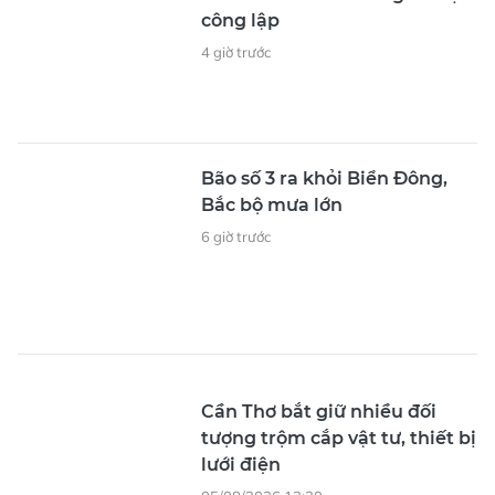
Cục Quân huấn-Nhà trường
Làng Văn hóa-Du
Diễu binh
A80
Vũ Việt Hùng
Bộ Tổng Tham mưu Quân đội nhân dân Việt Nam
Sỹ quan
Diễu hành
Số khối
Dân quân tự vệ
BÌNH LUẬN