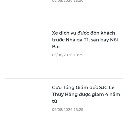
Xin vui lòng gõ tiếng Việt có dấu
GỬI BÌNH LUẬN
CÁC TIN KHÁC
Đắk Lắk: Nhiều phương tiện
bị thủng lốp trên cao tốc nghi
do vật sắc nhọn
7 phút trước
TPHCM đảm bảo an toàn thực
phẩm các suất ăn trường học
39 phút trước