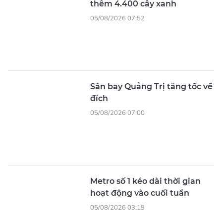
Quảng Ngãi: Phục chế hình
ảnh người phụ nữ trong phần
mộ liệt sĩ
1 giờ trước
Áo phông mặc 30 ngày không
cần giặt
1 giờ trước
Cả nước dự kiến giảm hơn