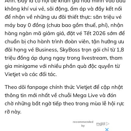
Anh. Đây là cơ hội để khán giả hòa mình vào bầu
không khí vui vẻ, sôi động, ấm áp và đầy kết nối
để nhận về những ưu đãi thiết thực: săn triệu vé
máy bay 0 đồng (chưa bao gồm thuế, phí), nhận
hàng ngàn mã giảm giá, đặt vé Tết 2026 sớm để
chuẩn bị cho hành trình đoàn viên, tận hưởng ưu
đãi hạng vé Business, SkyBoss trọn gói chỉ từ 1,8
triệu đồng áp dụng ngay trong livestream, tham
gia minigame với nhiều phần quà độc quyền từ
Vietjet và các đối tác.
Theo dõi fanpage chính thức Vietjet để cập nhật
thông tin mới nhất về chuỗi Mega Live và đón
chờ những bất ngờ tiếp theo trong mùa lễ hội rực
rỡ này.