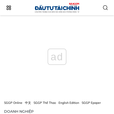
ad
SGGP Online
中文
SGGP Thể Thao
English Edition
SGGP Epaper
DOANH NGHIỆP