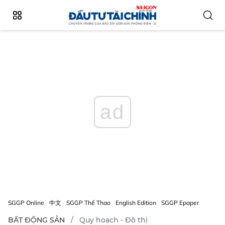
ad
SGGP Online
中文
SGGP Thể Thao
English Edition
SGGP Epaper
BẤT ĐỘNG SẢN
Quy hoạch - Đô thị