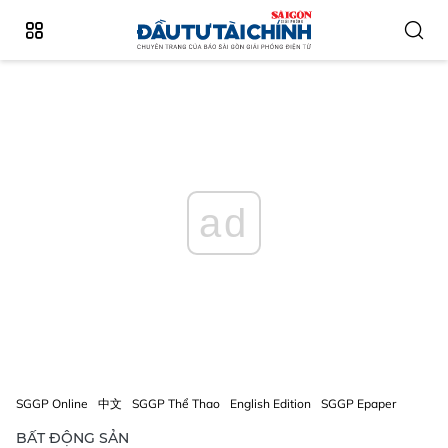
ad
SGGP Online
中文
SGGP Thể Thao
English Edition
SGGP Epaper
BẤT ĐỘNG SẢN