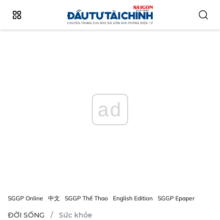
ad
SGGP Online
中文
SGGP Thể Thao
English Edition
SGGP Epaper
ĐỜI SỐNG
Sức khỏe