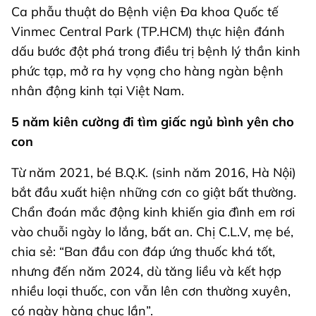
Ca phẫu thuật do Bệnh viện Đa khoa Quốc tế
Vinmec Central Park (TP.HCM) thực hiện đánh
dấu bước đột phá trong điều trị bệnh lý thần kinh
phức tạp, mở ra hy vọng cho hàng ngàn bệnh
nhân động kinh tại Việt Nam.
5 năm kiên cường đi tìm giấc ngủ bình yên cho
con
Từ năm 2021, bé B.Q.K. (sinh năm 2016, Hà Nội)
bắt đầu xuất hiện những cơn co giật bất thường.
Chẩn đoán mắc động kinh khiến gia đình em rơi
vào chuỗi ngày lo lắng, bất an. Chị C.L.V, mẹ bé,
chia sẻ: “Ban đầu con đáp ứng thuốc khá tốt,
nhưng đến năm 2024, dù tăng liều và kết hợp
nhiều loại thuốc, con vẫn lên cơn thường xuyên,
có ngày hàng chục lần”.