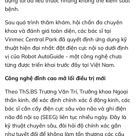
dụng tối đa liều thuốc nhưng không thể kiểm soát
bệnh.
Sau quá trình thăm khám, hội chẩn đa chuyên
khoa và đánh giá toàn diện, các bác sĩ tại
Vinmec Central Park đã quyết định ứng dụng kỹ
thuật hiện đại nhất: đặt điện cực nội sọ dưới định
vị của Robot AutoGuide - một công nghệ chưa
từng được triển khai trước đây tại Việt Nam.
Công nghệ đỉnh cao mở lối điều trị mới
Theo ThS.BS Trương Văn Trí, Trưởng khoa Ngoại
thần kinh, để xác định chính xác ổ động kinh, các
bác sĩ cần cấy điện cực sâu vào não và ghi điện
não đồ nội sọ (SEEG) liên tục nhiều ngày. Đây là
kỹ thuật chuyên sâu, đòi hỏi độ chính xác gần
như tuyệt đối để không làm tổn thương các cấu