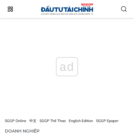
ad
SGGP Online
中文
SGGP Thể Thao
English Edition
SGGP Epaper
DOANH NGHIỆP