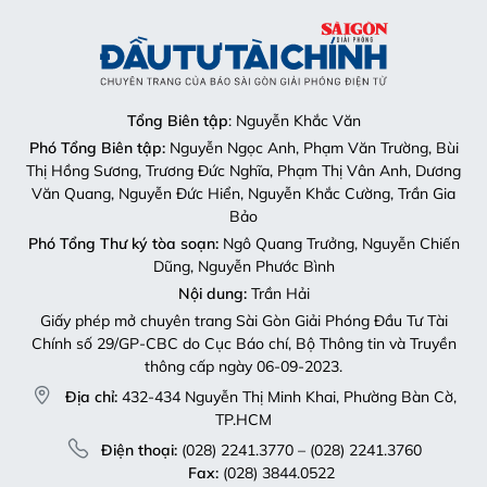
Thị Hồng Sương, Trương Đức Nghĩa, Phạm Thị Vân Anh, Dương
Văn Quang, Nguyễn Đức Hiển, Nguyễn Khắc Cường, Trần Gia
Bảo
Phó Tổng Thư ký tòa soạn:
Ngô Quang Trưởng, Nguyễn Chiến
Dũng, Nguyễn Phước Bình
Nội dung:
Trần Hải
Giấy phép mở chuyên trang Sài Gòn Giải Phóng Đầu Tư Tài
Chính số 29/GP-CBC do Cục Báo chí, Bộ Thông tin và Truyền
thông cấp ngày 06-09-2023.
Địa chỉ:
432-434 Nguyễn Thị Minh Khai, Phường Bàn Cờ,
TP.HCM
Điện thoại:
(028) 2241.3770 – (028) 2241.3760
Fax:
(028) 3844.0522
Email:
toasoandttc@gmail.com
Liên hệ quảng cáo
Quảng cáo:
Mai Trâm (0913 118 448)
Email:
tram.sgdttc@gmail.com