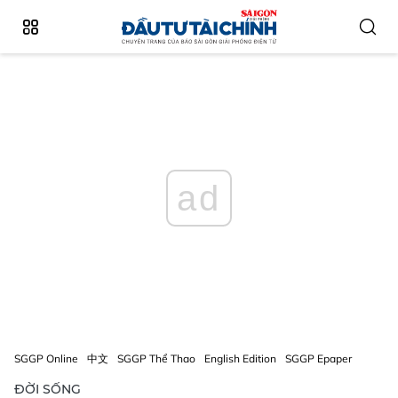
ad
SGGP Online
中文
SGGP Thể Thao
English Edition
SGGP Epaper
ĐỜI SỐNG