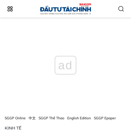
ad
SGGP Online
中文
SGGP Thể Thao
English Edition
SGGP Epaper
KINH TẾ