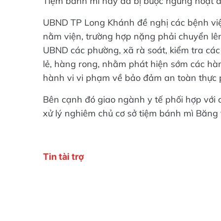
Tiệm bánh mì này đã bị buộc ngưng hoạt đ
UBND TP Long Khánh đề nghị các bệnh viện 
nằm viện, trường hợp nặng phải chuyển lên 
UBND các phường, xã rà soát, kiểm tra các 
lẻ, hàng rong, nhằm phát hiện sớm các hàn
hành vi vi phạm về bảo đảm an toàn thực
Bên cạnh đó giao ngành y tế phối hợp với 
xử lý nghiêm chủ cơ sở tiệm bánh mì Băng 