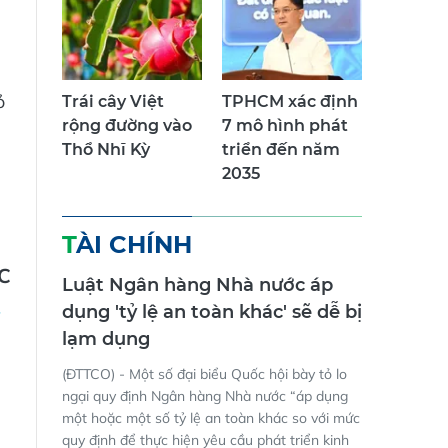
ỏ
Trái cây Việt
TPHCM xác định
rộng đường vào
7 mô hình phát
Thổ Nhĩ Kỳ
triển đến năm
2035
à
TÀI CHÍNH
C
Luật Ngân hàng Nhà nước áp
dụng 'tỷ lệ an toàn khác' sẽ dễ bị
lạm dụng
(ĐTTCO) - Một số đại biểu Quốc hội bày tỏ lo
ngại quy định Ngân hàng Nhà nước “áp dụng
một hoặc một số tỷ lệ an toàn khác so với mức
quy định để thực hiện yêu cầu phát triển kinh