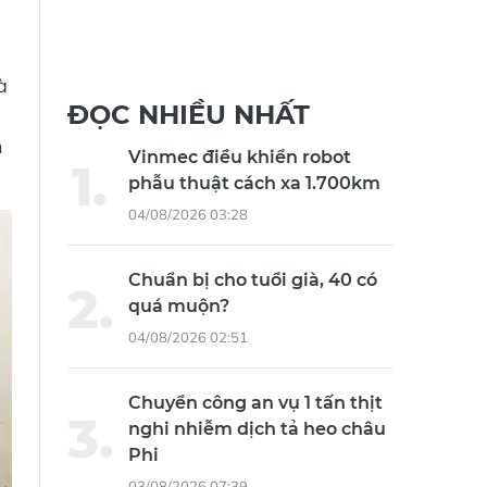
à
ĐỌC NHIỀU NHẤT
n
Vinmec điều khiển robot
phẫu thuật cách xa 1.700km
04/08/2026 03:28
Chuẩn bị cho tuổi già, 40 có
quá muộn?
04/08/2026 02:51
Chuyển công an vụ 1 tấn thịt
nghi nhiễm dịch tả heo châu
Phi
03/08/2026 07:39