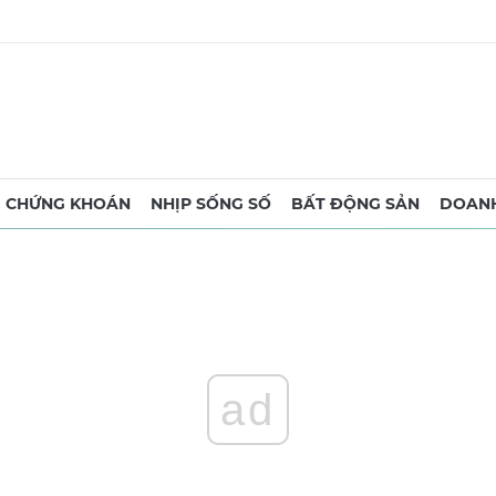
CHỨNG KHOÁN
NHỊP SỐNG SỐ
BẤT ĐỘNG SẢN
DOANH
ad