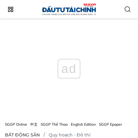
ad
SGGP Online
中文
SGGP Thể Thao
English Edition
SGGP Epaper
BẤT ĐỘNG SẢN
Quy hoạch - Đô thị