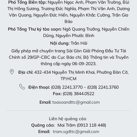
Phó Tổng Biên tập:
Nguyễn Ngọc Anh, Phạm Văn Trường, Bùi
Thị Hồng Sương, Trương Đức Nghĩa, Phạm Thị Vân Anh, Dương
Văn Quang, Nguyễn Đức Hiển, Nguyễn Khắc Cường, Trần Gia
Bảo
Phó Tổng Thư ký tòa soạn:
Ngô Quang Trưởng, Nguyễn Chiến
Dũng, Nguyễn Phước Bình
Nội dung:
Trần Hải
Giấy phép mở chuyên trang Sài Gòn Giải Phóng Đầu Tư Tài
Chính số 29/GP-CBC do Cục Báo chí, Bộ Thông tin và Truyền
thông cấp ngày 06-09-2023.
Địa chỉ:
432-434 Nguyễn Thị Minh Khai, Phường Bàn Cờ,
TP.HCM
Điện thoại:
(028) 2241.3770 – (028) 2241.3760
Fax:
(028) 3844.0522
Email:
toasoandttc@gmail.com
Liên hệ quảng cáo
Quảng cáo:
Mai Trâm (0913 118 448)
Email:
tram.sgdttc@gmail.com