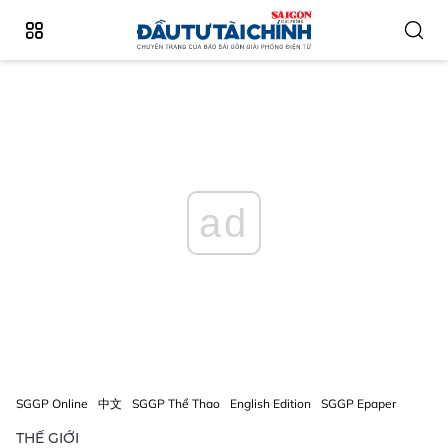
ad
SGGP Online
中文
SGGP Thể Thao
English Edition
SGGP Epaper
THẾ GIỚI