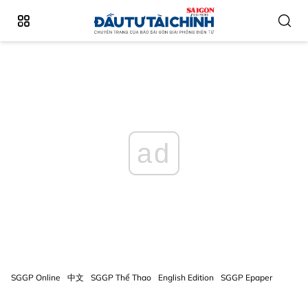
ad
SGGP Online
中文
SGGP Thể Thao
English Edition
SGGP Epaper