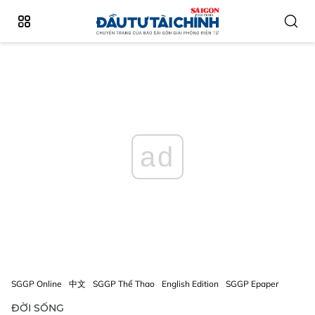
ad
SGGP Online
中文
SGGP Thể Thao
English Edition
SGGP Epaper
ĐỜI SỐNG