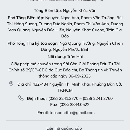
Tổng Biên tập
: Nguyễn Khắc Văn
Phó Tổng Biên tập:
Nguyễn Ngọc Anh, Phạm Văn Trường, Bùi
Thị Hồng Sương, Trương Đức Nghĩa, Phạm Thị Vân Anh, Dương
Văn Quang, Nguyễn Đức Hiển, Nguyễn Khắc Cường, Trần Gia
Bảo
Phó Tổng Thư ký tòa soạn:
Ngô Quang Trưởng, Nguyễn Chiến
Dũng, Nguyễn Phước Bình
Nội dung:
Trần Hải
Giấy phép mở chuyên trang Sài Gòn Giải Phóng Đầu Tư Tài
Chính số 29/GP-CBC do Cục Báo chí, Bộ Thông tin và Truyền
thông cấp ngày 06-09-2023.
Địa chỉ:
432-434 Nguyễn Thị Minh Khai, Phường Bàn Cờ,
TP.HCM
Điện thoại:
(028) 2241.3770 – (028) 2241.3760
Fax:
(028) 3844.0522
Email:
toasoandttc@gmail.com
Liên hệ quảng cáo