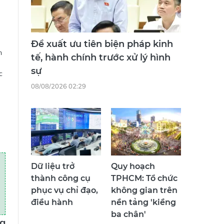
Đề xuất ưu tiên biện pháp kinh
h
tế, hành chính trước xử lý hình
sự
c
08/08/2026 02:29
Dữ liệu trở
Quy hoạch
thành công cụ
TPHCM: Tổ chức
phục vụ chỉ đạo,
không gian trên
điều hành
nền tảng 'kiềng
ba chân'
ng