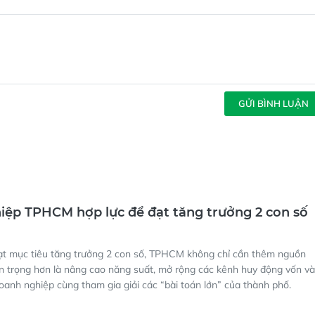
GỬI BÌNH LUẬN
ệp TPHCM hợp lực để đạt tăng trưởng 2 con số
ạt mục tiêu tăng trưởng 2 con số, TPHCM không chỉ cần thêm nguồn
n trọng hơn là nâng cao năng suất, mở rộng các kênh huy động vốn và
oanh nghiệp cùng tham gia giải các “bài toán lớn” của thành phố.