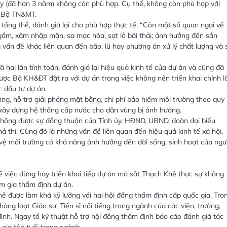
(đã hơn 3 năm) không còn phù hợp. Cụ thể, không còn phù hợp với
a Bộ TN&MT.
tổng thể, đánh giá lại cho phù hợp thực tế. “Còn một số quan ngại về
gầm, xâm nhập mặn, sa mạc hóa, sạt lở bãi thải; ảnh hưởng đến sản
vấn đề khác liên quan đến bão, lũ hay phương án xử lý chất lượng và 
hai lần tính toán, đánh giá lại hiệu quả kinh tế của dự án và cũng đã
được Bộ KH&ĐT đặt ra với dự án trong việc không nên triển khai chính l
c đầu tư dự án.
ờng, hỗ trợ giải phóng mặt bằng, chi phí bảo hiểm môi trường theo quy
n xây dựng hệ thống cấp nước cho dân vùng bị ảnh hưởng.
 không được sự đồng thuận của Tỉnh ủy, HĐND, UBND, đoàn đại biểu
ả thi. Cùng đó là những vấn đề liên quan đến hiệu quả kinh tế xã hội,
vệ môi trường có khả năng ảnh hưởng đến đời sống, sinh hoạt của ngư
 việc dừng hay triển khai tiếp dự án mỏ sắt Thạch Khê thực sự không
m gia thẩm định dự án.
ê được làm khá kỹ lưỡng với hai hội đồng thẩm định cấp quốc gia. Tro
ng loạt Giáo sư, Tiến sĩ nổi tiếng trong ngành của các viện, trường,
nh. Ngay tổ kỹ thuật hỗ trợ hội đồng thẩm định báo cáo đánh giá tác