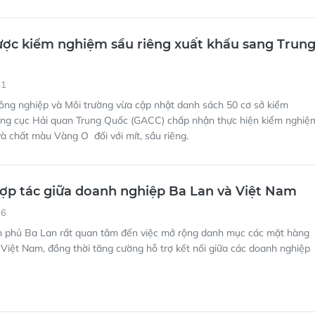
ược kiểm nghiệm sầu riêng xuất khẩu sang Trun
41
ông nghiệp và Môi trường vừa cập nhật danh sách 50 cơ sở kiểm
ng cục Hải quan Trung Quốc (GACC) chấp nhận thực hiện kiểm nghiệ
 và chất màu Vàng O đối với mít, sầu riêng.
ợp tác giữa doanh nghiệp Ba Lan và Việt Nam
36
h phủ Ba Lan rất quan tâm đến việc mở rộng danh mục các mặt hàng
Việt Nam, đồng thời tăng cường hỗ trợ kết nối giữa các doanh nghiệp