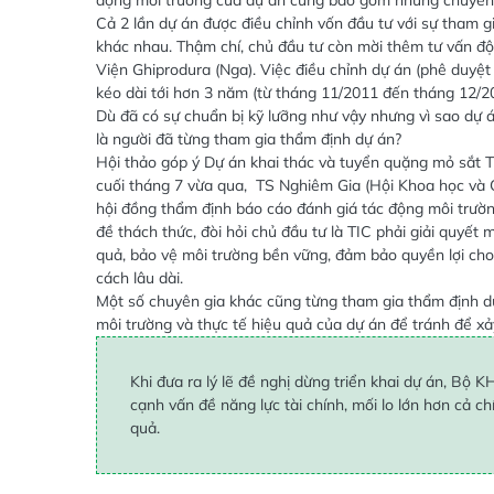
động môi trường của dự án cũng bao gồm những chuyên g
Cả 2 lần dự án được điều chỉnh vốn đầu tư với sự tham g
khác nhau. Thậm chí, chủ đầu tư còn mời thêm tư vấn đ
Viện Ghiprodura (Nga). Việc điều chỉnh dự án (phê duyệt 
kéo dài tới hơn 3 năm (từ tháng 11/2011 đến tháng 12/2
Dù đã có sự chuẩn bị kỹ lưỡng như vậy nhưng vì sao dự á
là người đã từng tham gia thẩm định dự án?
Hội thảo góp ý Dự án khai thác và tuyển quặng mỏ sắt T
cuối tháng 7 vừa qua, TS Nghiêm Gia (Hội Khoa học và 
hội đồng thẩm định báo cáo đánh giá tác động môi trường
đề thách thức, đòi hỏi chủ đầu tư là TIC phải giải quyết
quả, bảo vệ môi trường bền vững, đảm bảo quyền lợi cho
cách lâu dài.
Một số chuyên gia khác cũng từng tham gia thẩm định dự 
môi trường và thực tế hiệu quả của dự án để tránh để xảy
Khi đưa ra lý lẽ đề nghị dừng triển khai dự án, Bộ
cạnh vấn đề năng lực tài chính, mối lo lớn hơn cả c
quả.