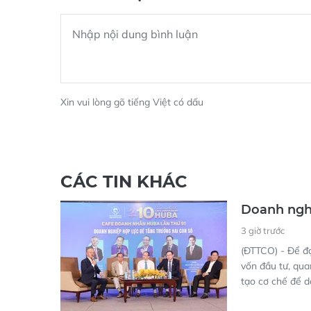
Xin vui lòng gõ tiếng Việt có dấu
CÁC TIN KHÁC
Doanh nghi
3 giờ trước
(ĐTTCO) - Để đ
vốn đầu tư, qua
tạo cơ chế để d