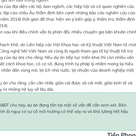
ia tên tuổi trong ngành.
ia của đại diện các bộ, ban ngành, các hiệp hội và cơ quan nghiên cứu
ộc lập của châu Âu thẩm định bên cạnh những báo cáo nghiên cứu của
năm 2014) thời gian để thực hiện xin ý kiến góp ý, thẩm tra, thẩm định
014).
n sau khi điều chỉnh vẫn bị phản đối, nhiều chuyên gia băn khoăn chín
hạch Khê, do Liên hiệp các Hội Khoa học và Kỹ thuật Việt Nam tổ chứ
Công nghệ Mỏ Việt Nam và cũng là người tham gia tổ kỹ thuật hỗ trợ
 của dự án) cho rằng: Nếu dự án tiếp tục triển khai thì còn nhiều vấn
 một cách khoa học, có cơ sở, đúng trình tự pháp lý nhằm mang lại hiệu
 nhân dân vùng mỏ, lợi ích nhà nước, lợi nhuận của doanh nghiệp một
án cho rằng, cần cân nhắc giữa cái được và cái mất, giữa kinh tế và
 ra những hệ lụy về lâu dài.
 KH&ĐT cho hay, dự án đang tồn tại một số vấn đề cần xem xét. Bên
hính là nguy cơ sự cố môi trường có thể xảy ra và khó lường hết hậu
Tiền Pho