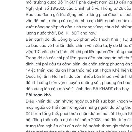
môi trường được Bộ TN&MT phê duyệt năm 2013 đến nay 
Nghị định số 18/2015 của Chính phủ và Thông tư 26 củ
Báo cáo đánh giá tác động môi trường phải được rà soát 
vấn đề môi trường của dự án như cạn kiệt nguồn nước n
xuất nông nghiệp và dân sinh trong vùng, chưa kể những 
lượng nước thải”, Bộ KH&ĐT cho hay.
Bên cạnh đó, dù Công ty Cổ phần Sắt Thạch Khê (TIC) đã 
có báo cáo về hai lần điều chỉnh vốn đầu tư, lý do khác 
việc TIC vẫn chưa tính hết chi phí liên quan đến tổng mứ
Trong đó có các chi phí liên quan đến phương án bồi thư
định, chi phí đầu tư cảng biển, đê chắn sóng; phương á
“Việc triển khai dự án khai thác mỏ sắt Thạch Khê hiện
Quốc hội tỉnh Hà Tĩnh, do còn nhiều băn khoăn về tính kh
đầu tư cảng biển vận chuyển quặng sắt, phương án bảo 
dân vùng lân cận mỏ sắt”, lãnh đạo Bộ KH&ĐT cho hay.
Bài toán khó
Điều khiến dư luận những ngày qua hết sức băn khoăn về
mấy người có thể nắm rõ ngoài những người đã từng tha
Xét trên tổng thể, phải thừa nhận dự án mỏ sắt Thạch Kh
hội đồng thẩm định dự án hồi năm 2008, chủ đầu tư mời hà
trung tâm nghiên cứu của các bộ ngành tham gia thẩm đị