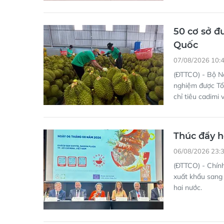
50 cơ sở đ
Quốc
07/08/2026 10:
(ĐTTCO) - Bộ N
nghiệm được Tổ
chỉ tiêu cadimi
Thúc đẩy h
06/08/2026 23:
(ĐTTCO) - Chín
xuất khẩu sang 
hai nước.