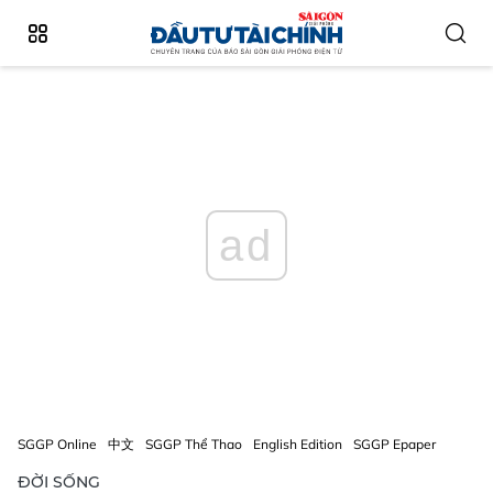
ad
SGGP Online
中文
SGGP Thể Thao
English Edition
SGGP Epaper
ĐỜI SỐNG