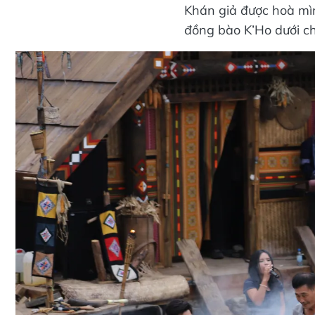
Khán giả được hoà mì
đồng bào K’Ho dưới c