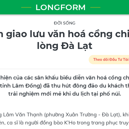
LONGFORM
ĐỜI SỐNG
 giao lưu văn hoá cồng ch
lòng Đà Lạt
Theo dõi Đầu Tư Tài
 hiện của các sân khấu biểu diễn văn hoá cồng c
(tỉnh Lâm Đồng) đã thu hút đông đảo du khách 
trải nghiệm mới mẻ khi du lịch tại phố núi.
ng Lâm Văn Thạnh (phường Xuân Trường - Đà Lạt), kh
iên, ca sĩ là người đồng bào K’Ho trong trang phục tr