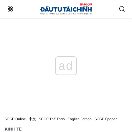
ad
SGGP Online
中文
SGGP Thể Thao
English Edition
SGGP Epaper
KINH TẾ