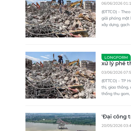
06/06/2026 01:
(ĐTTCO) - Theo 
giải phóng mặt 
xây dựng, gạch 
LONGFORM
xử lý phế t
03/06/2026 07:
(ĐTTCO) - TP H
thị, giao thông,
thống thu gom, x
'Đại công 
20/05/2026 03: