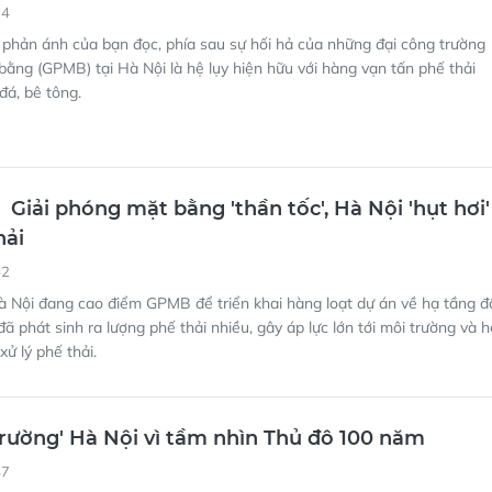
14
phản ánh của bạn đọc, phía sau sự hối hả của những đại công trường
bằng (GPMB) tại Hà Nội là hệ lụy hiện hữu với hàng vạn tấn phế thải
đá, bê tông.
Giải phóng mặt bằng 'thần tốc', Hà Nội 'hụt hơi'
hải
52
à Nội đang cao điểm GPMB để triển khai hàng loạt dự án về hạ tầng đ
 đã phát sinh ra lượng phế thải nhiều, gây áp lực lớn tới môi trường và h
ử lý phế thải.
trường' Hà Nội vì tầm nhìn Thủ đô 100 năm
47