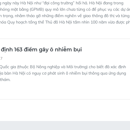
 ngày này Hà Nội như “đại công trường” hối hả. Hà Nội đang trong
i phóng mặt bằng (GPMB) quy mô lớn chưa từng có để phục vụ các dự á
n trọng, nhằm tháo gỡ những điểm nghẽn về giao thông đô thị và từng
 hóa Quy hoạch tổng thể Thủ đô Hà Nội tầm nhìn 100 năm vừa được p
 định 163 điểm gây ô nhiễm bụi
27
uốc gia (thuộc Bộ Nông nghiệp và Môi trường) cho biết đã xác định
ịa bàn Hà Nội có nguy cơ phát sinh ô nhiễm bụi thông qua ứng dụng
 thám.