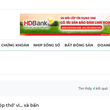
CHỨNG KHOÁN
NHỊP SỐNG SỐ
BẤT ĐỘNG SẢN
DOANH
Tìm thấy
4
kết quả
p thở' vì... xà bần