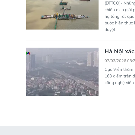
(ĐTTCO)- Những
chiến dịch giả
hạ tầng rất qua
bước hiện thực
duyệt.
Hà Nội xác
07/03/2026 08:
Cục Viễn thám Q
163 điểm trên đ
công nghệ viễn