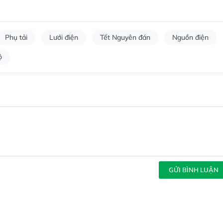
Phụ tải
Lưới điện
Tết Nguyên đán
Nguồn điện
ộ
GỬI BÌNH LUẬN