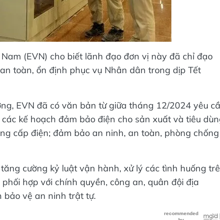
t Nam (EVN) cho biết lãnh đạo đơn vị này đã chỉ đạo
 an toàn, ổn định phục vụ Nhân dân trong dịp Tết
ương, EVN đã có văn bản từ giữa tháng 12/2024 yêu c
n các kế hoạch đảm bảo điện cho sản xuất và tiêu dù
ung cấp điện; đảm bảo an ninh, an toàn, phòng chống
tăng cường kỷ luật vận hành, xử lý các tình huống tr
 phối hợp với chính quyền, công an, quân đội địa
bảo vệ an ninh trật tự.