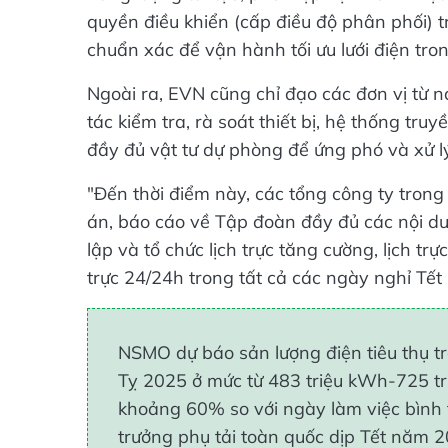
quyền điều khiển (cấp điều độ phân phối) 
chuẩn xác để vận hành tối ưu lưới điện tro
Ngoài ra, EVN cũng chỉ đạo các đơn vị từ 
tác kiểm tra, rà soát thiết bị, hệ thống tru
đầy đủ vật tư dự phòng để ứng phó và xử lý
"Đến thời điểm này, các tổng công ty tron
án, báo cáo về Tập đoàn đầy đủ các nội dun
lập và tổ chức lịch trực tăng cường, lịch t
trực 24/24h trong tất cả các ngày nghỉ Tế
NSMO dự báo sản lượng điện tiêu thụ t
Tỵ 2025 ở mức từ 483 triệu kWh-725 tr
khoảng 60% so với ngày làm việc bình 
trưởng phụ tải toàn quốc dịp Tết năm 