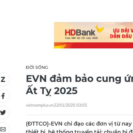
ĐỜI SỐNG
EVN đảm bảo cung ứn
Ất Tỵ 2025
vietnamplus.vn
22/01/2025 03:03
(ĐTTCO)-EVN chỉ đạo các đơn vị từ nay 
thiết bị, hệ thống truyền tải; chuẩn bị