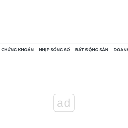
CHỨNG KHOÁN
NHỊP SỐNG SỐ
BẤT ĐỘNG SẢN
DOANH
ad