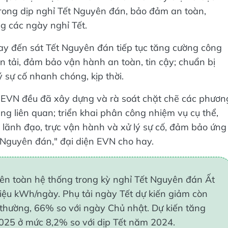
trong dịp nghỉ Tết Nguyên đán, bảo đảm an toàn,
ng các ngày nghỉ Tết.
nay đến sát Tết Nguyên đán tiếp tục tăng cường công
yền tải, đảm bảo vận hành an toàn, tin cậy; chuẩn bị
 sự cố nhanh chóng, kịp thời.
g EVN đều đã xây dựng và rà soát chặt chẽ các phươn
g liên quan; triển khai phân công nhiệm vụ cụ thể,
rực lãnh đạo, trực vận hành và xử lý sự cố, đảm bảo ứng
t Nguyên đán," đại diện EVN cho hay.
rên toàn hệ thống trong kỳ nghỉ Tết Nguyên đán Ất
iệu kWh/ngày. Phụ tải ngày Tết dự kiến giảm còn
thường, 66% so với ngày Chủ nhật. Dự kiến tăng
2025 ở mức 8,2% so với dịp Tết năm 2024.