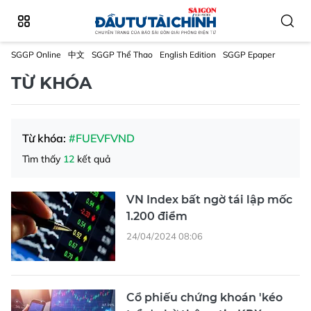
SGGP Online
中文
SGGP Thể Thao
English Edition
SGGP Epaper
TỪ KHÓA
Từ khóa:
#FUEVFVND
Tìm thấy
12
kết quả
VN Index bất ngờ tái lập mốc
1.200 điểm
24/04/2024 08:06
Cổ phiếu chứng khoán 'kéo