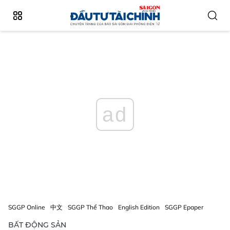
ad
SGGP Online
中文
SGGP Thể Thao
English Edition
SGGP Epaper
BẤT ĐỘNG SẢN