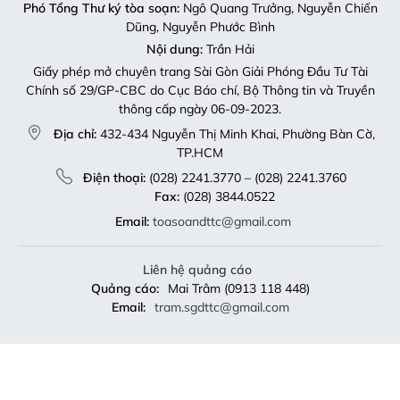
Phó Tổng Thư ký tòa soạn:
Ngô Quang Trưởng, Nguyễn Chiến
Dũng, Nguyễn Phước Bình
Nội dung:
Trần Hải
Giấy phép mở chuyên trang Sài Gòn Giải Phóng Đầu Tư Tài
Chính số 29/GP-CBC do Cục Báo chí, Bộ Thông tin và Truyền
thông cấp ngày 06-09-2023.
Địa chỉ:
432-434 Nguyễn Thị Minh Khai, Phường Bàn Cờ,
TP.HCM
Điện thoại:
(028) 2241.3770 – (028) 2241.3760
Fax:
(028) 3844.0522
Email:
toasoandttc@gmail.com
Liên hệ quảng cáo
Quảng cáo:
Mai Trâm (0913 118 448)
Email:
tram.sgdttc@gmail.com