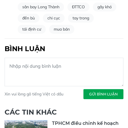
sân bay Long Thành
ĐTTCO
gây khó
đền bù
chi cục
tay trong
tái định cư
mua bán
BÌNH LUẬN
Xin vui lòng gõ tiếng Việt có dấu
GỬI BÌNH LUẬN
CÁC TIN KHÁC
TPHCM điều chỉnh kế hoạch